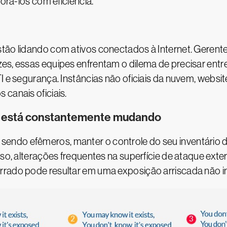
torá-los com eficiência.
tão lidando com ativos conectados à Internet. Gerent
es, essas equipes enfrentam o dilema de precisar entr
TI e segurança. Instâncias não oficiais da nuvem, webs
canais oficiais.
ue está constantemente mudando
endo efêmeros, manter o controle do seu inventário 
isso, alterações frequentes na superfície de ataque ex
rrado pode resultar em uma exposição arriscada não in