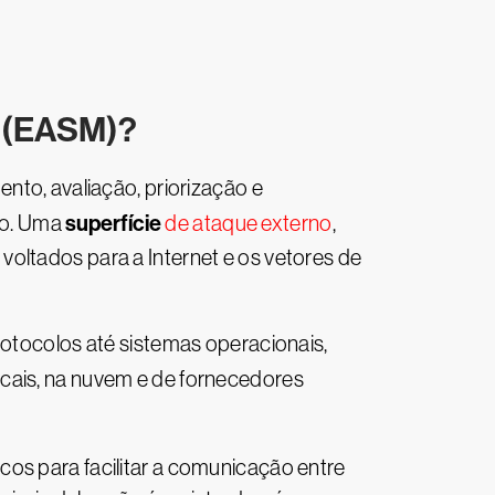
o (EASM)?
nto, avaliação, priorização e
superfície
ão. Uma
de ataque externo
,
oltados para a Internet e os vetores de
rotocolos até sistemas operacionais,
ocais, na nuvem e de fornecedores
os para facilitar a comunicação entre