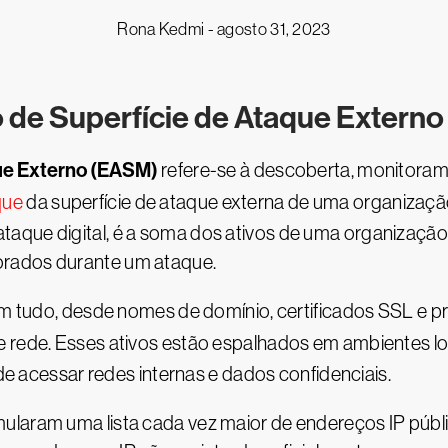
Rona Kedmi -
agosto 31, 2023
 de Superfície de Ataque Extern
que Externo (EASM)
refere-se à descoberta, monitorame
que
da superfície de ataque externa de uma organizaç
que digital, é a soma dos ativos de uma organização v
orados durante um ataque.
uem tudo, desde nomes de domínio, certificados SSL e p
e rede. Esses ativos estão espalhados em ambientes l
 de acessar redes internas e dados confidenciais.
laram uma lista cada vez maior de endereços IP públic