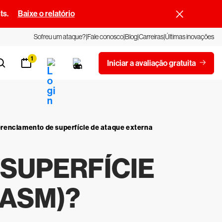
ts.
Baixe o relatório
Sofreu um ataque?
Fale conosco
Blog
Carreiras
Últimas inovações
1
Iniciar a avaliação gratuita
erenciamento de superfície de ataque externa
 SUPERFÍCIE
EASM)?