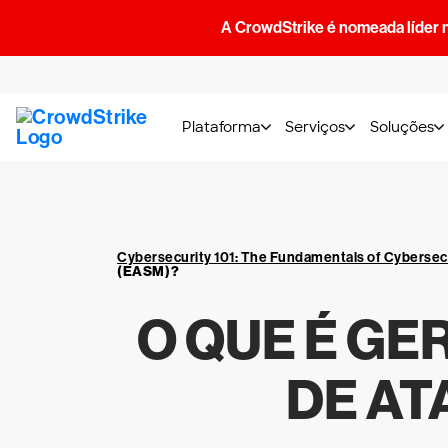
A CrowdStrike é nomeada líder 
Plataforma
Serviços
Soluções
Cybersecurity 101: The Fundamentals of Cybersec
(EASM)?
O QUE É GE
DE AT