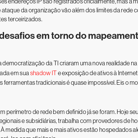
sses endereços IP são registrados oficialmente, mas a ma
de ataque da organização vão além dos limites da rede
es terceirizados.
s desafios em torno do mapeament
democratização da TI criaram uma nova realidade na 
itada em sua
shadow IT
e exposição de ativos à Internet
s ferramentas tradicionais é quase impossível. Eis o mo
 perímetro de rede bem definido já se foram. Hoje seu
s regionais e subsidiárias, trabalha com provedores de 
À medida que mais e mais ativos estão hospedados alé