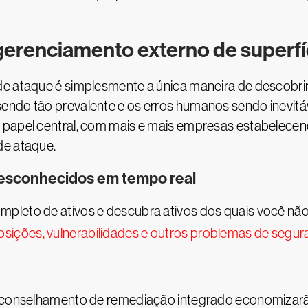
erenciamento externo de superfíc
de ataque é simplesmente a única maneira de descobrir
endo tão prevalente e os erros humanos sendo inevitá
 papel central, com mais e mais empresas estabelece
de ataque.
 desconhecidos em tempo real
mpleto de ativos e descubra ativos dos quais você nã
sições, vulnerabilidades e outros problemas de segu
o aconselhamento de remediação integrado economizar