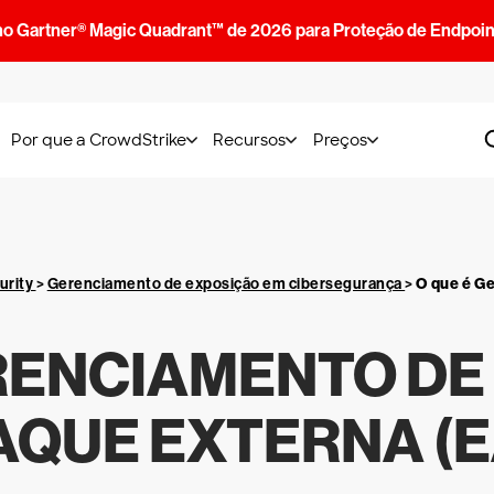
no Gartner® Magic Quadrant™ de 2026 para Proteção de Endpoin
Por que a CrowdStrike
Recursos
Preços
urity
>
Gerenciamento de exposição em cibersegurança
>
O que é G
RENCIAMENTO DE
AQUE EXTERNA (