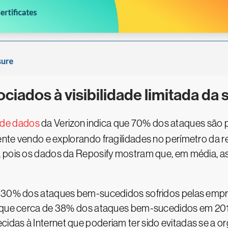
ociados à visibilidade limitada da
 de dados
da Verizon indica que 70% dos ataques são
ente vendo e explorando fragilidades no perímetro da 
e, pois os dados da Reposify mostram que, em média
0, 30% dos ataques bem-sucedidos sofridos pelas emp
a que cerca de 38% dos ataques bem-sucedidos em 201
das à Internet que poderiam ter sido evitadas se a org