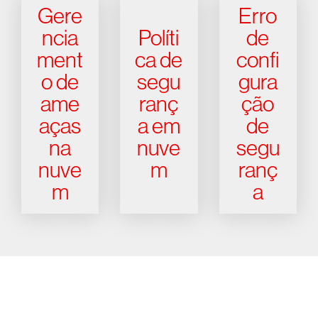
Gere
Erro
ncia
Políti
de
ment
ca de
confi
o de
segu
gura
ame
ranç
ção
aças
a em
de
na
nuve
segu
nuve
m
ranç
m
a
Experimente a CrowdStrike