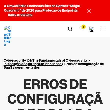
A CrowdStrike é nomeada líder no Gartner® Magic
Quadrant™ de 2026 para Proteção de Endpoints.
Baixe o relatório
1
Cybersecurity 101: The Fundamentals of Cybersecurity
>
Introdução à segurança de identidade
>
Erros de configuração de
SaaS a serem evitados
ERROS DE
CONFIGURAÇÃ