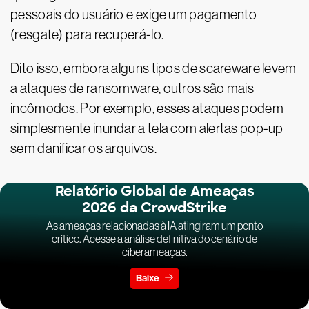
pessoais do usuário e exige um pagamento
(resgate) para recuperá-lo.
Dito isso, embora alguns tipos de scareware levem
a ataques de ransomware, outros são mais
incômodos. Por exemplo, esses ataques podem
simplesmente inundar a tela com alertas pop-up
sem danificar os arquivos.
Relatório Global de Ameaças
2026 da CrowdStrike
As ameaças relacionadas à IA atingiram um ponto
crítico. Acesse a análise definitiva do cenário de
ciberameaças.
Baixe