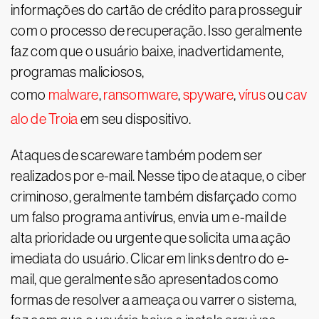
informações do cartão de crédito para prosseguir
com o processo de recuperação. Isso geralmente
faz com que o usuário baixe, inadvertidamente,
programas maliciosos,
como
malware
,
ransomware
,
spyware
,
vírus
ou
cav
alo de Troia
em seu dispositivo.
Ataques de scareware também podem ser
realizados por e-mail. Nesse tipo de ataque, o ciber
criminoso, geralmente também disfarçado como
um falso programa antivírus, envia um e-mail de
alta prioridade ou urgente que solicita uma ação
imediata do usuário. Clicar em links dentro do e-
mail, que geralmente são apresentados como
formas de resolver a ameaça ou varrer o sistema,