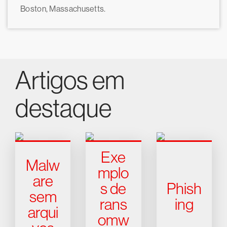
Boston, Massachusetts.
Artigos em
destaque
Exe
Malw
mplo
are
s de
Phish
sem
rans
ing
arqui
omw