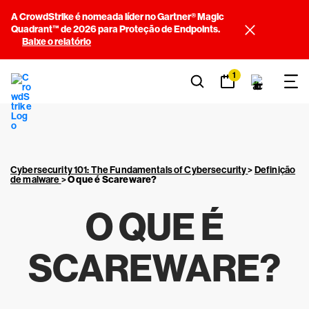
A CrowdStrike é nomeada líder no Gartner® Magic
Quadrant™ de 2026 para Proteção de Endpoints.
Baixe o relatório
1
Cybersecurity 101: The Fundamentals of Cybersecurity
>
Definição
de malware
>
O que é Scareware?
O QUE É
SCAREWARE?