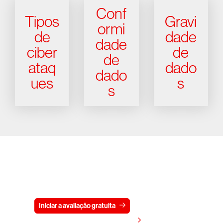
Conf
Tipos
Gravi
ormi
de
dade
dade
ciber
de
de
ataq
dado
dado
ues
s
s
Experimente a CrowdStrike
gratuitamente por 15 dias
Iniciar a avaliação gratuita
Fale conosco
Visualizar preços