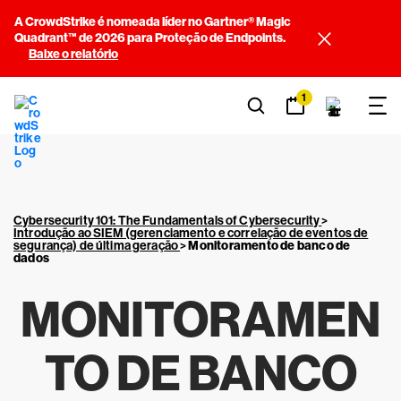
A CrowdStrike é nomeada líder no Gartner® Magic
Quadrant™ de 2026 para Proteção de Endpoints.
Baixe o relatório
1
Cybersecurity 101: The Fundamentals of Cybersecurity
>
Introdução ao SIEM (gerenciamento e correlação de eventos de
segurança) de última geração
>
Monitoramento de banco de
dados
MONITORAMEN
TO DE BANCO