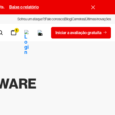
ts.
Baixe o relatório
Sofreu um ataque?
Fale conosco
Blog
Carreiras
Últimas inovações
1
Iniciar a avaliação gratuita
MWARE