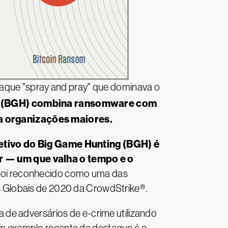
taque "spray and pray" que dominava o
g (BGH) combina ransomware com
a organizações maiores.
etivo do Big Game Hunting (BGH) é
r — um que valha o tempo e o
 foi reconhecido como uma das
 Globais de 2020 da CrowdStrike®.
de adversários de e-crime utilizando