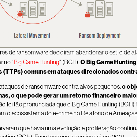
ores de ransomware decidiram abandonar o estilo de a
O Big Game Huntin
 no "
Big Game Hunting
" (BGH).
os (TTPs) comuns em ataques direcionados contr
o obj
 ataques de ransomware contra alvos pequenos,
as, o que pode gerar um retorno financeiro maio
ão foi tão pronunciada que o Big Game Hunting (BGH)
am o ecossistema do e-crime no Relatório de Ameaças
varam que havia uma evolução e proliferação contínua 