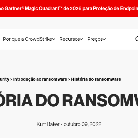
no Gartner® Magic Quadrant™ de 2026 para Proteção de Endpoin
Por que a CrowdStrike
Recursos
Preços
urity
>
Introdução ao ransomware
>
História do ransomware
ÓRIA DO RANSO
Kurt Baker -
outubro 09, 2022