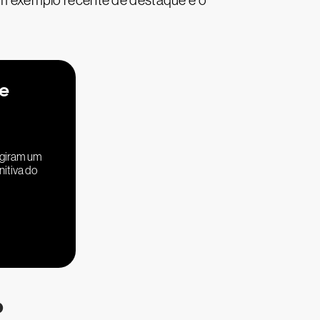
m exemplo recente de destaque é o
de
ngiram um
nitiva do
o