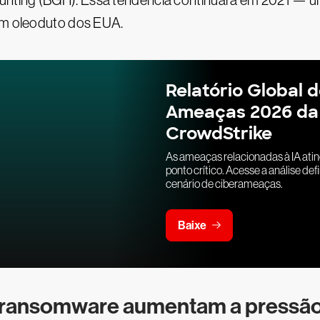
nting (BGH). Essa tendência continuará em 2021 — u
m oleoduto dos EUA.
Relatório Global 
Ameaças 2026 da
CrowdStrike
As ameaças relacionadas à IA ati
ponto crítico. Acesse a análise defi
cenário de ciberameaças.
Baixe
m ransomware aumentam a pressã