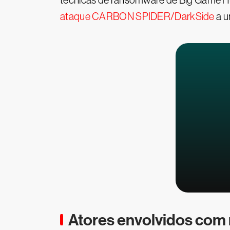
técnicas de ransomware de Big Game Hu
ataque CARBON SPIDER/DarkSide
a u
Atores envolvidos co