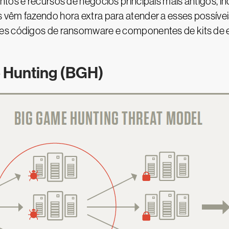
tos e recursos de negócios principais mais antigos, inc
 vêm fazendo hora extra para atender a esses possívei
res códigos de ransomware e componentes de kits de e
 Hunting (BGH)