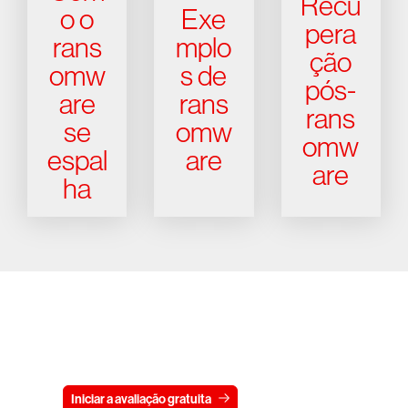
Recu
o o
Exe
pera
rans
mplo
ção
omw
s de
pós-
are
rans
rans
se
omw
omw
espal
are
are
ha
Experimente a CrowdStrike
gratuitamente por 15 dias
Iniciar a avaliação gratuita
Fale conosco