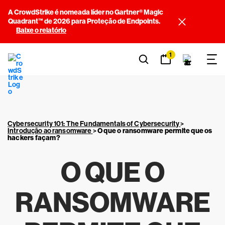
A CrowdStrike é nomeada líder no Gartner® Magic
Quadrant™ de 2026 para Proteção de Endpoints.
Baixe o relatório
1
Cybersecurity 101: The Fundamentals of Cybersecurity
>
Introdução ao ransomware
>
O que
o ransomware permite que os
hackers
façam?
O QUE
O
RANSOMWARE