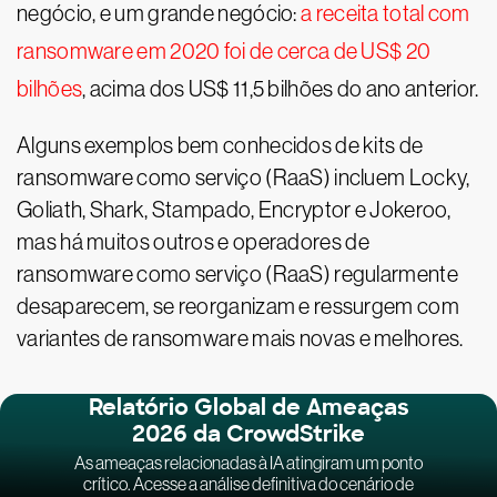
negócio, e um grande negócio:
a receita total com
ransomware em 2020 foi de cerca de US$ 20
bilhões
, acima dos US$ 11,5 bilhões do ano anterior.
Alguns exemplos bem conhecidos de kits de
ransomware como serviço (RaaS) incluem Locky,
Goliath, Shark, Stampado, Encryptor e Jokeroo,
mas há muitos outros e operadores de
ransomware como serviço (RaaS) regularmente
desaparecem, se reorganizam e ressurgem com
variantes de ransomware mais novas e melhores.
Relatório Global de Ameaças
2026 da CrowdStrike
As ameaças relacionadas à IA atingiram um ponto
crítico. Acesse a análise definitiva do cenário de