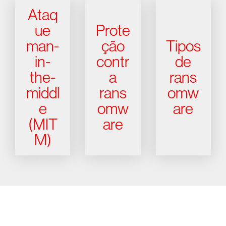
Ataq
ue
Prote
man-
ção
Tipos
in-
contr
de
the-
a
rans
middl
rans
omw
e
omw
are
(MIT
are
M)
Experimente a CrowdStrike