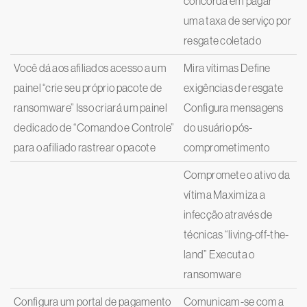
concorda em pagar
uma taxa de serviço por
resgate coletado
Você dá aos afiliados acesso a um
Mira vítimas Define
painel “crie seu próprio pacote de
exigências de resgate
ransomware” Isso criará um painel
Configura mensagens
dedicado de “Comando e Controle”
do usuário pós-
para o afiliado rastrear o pacote
comprometimento
Compromete o ativo da
vítima Maximiza a
infecção através de
técnicas “living-off-the-
land” Executa o
ransomware
Configura um portal de pagamento
Comunicam-se com a