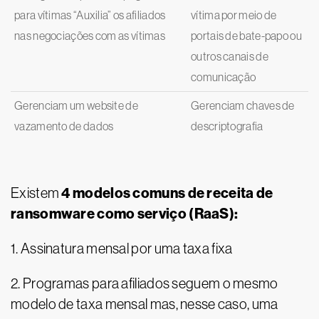
para vítimas “Auxilia” os afiliados
vítima por meio de
nas negociações com as vítimas
portais de bate-papo ou
outros canais de
comunicação
Gerenciam um website de
Gerenciam chaves de
vazamento de dados
descriptografia
4 modelos comuns de receita de
Existem
ransomware como serviço (RaaS):
1. Assinatura mensal por uma taxa fixa
2. Programas para afiliados seguem o mesmo
modelo de taxa mensal mas, nesse caso, uma