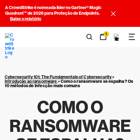
A CrowdStrike é nomeada líder no Gartner® Magic
Quadrant™ de 2026 para Proteção de Endpoints.
Baixe o relatório
1
Cybersecurity 101: The Fundamentals of Cybersecurity
>
Introdução ao ransomware
>
Como o ransomware se espalha? Os
10 métodos de infecção mais comuns
COMO O
RANSOMWARE