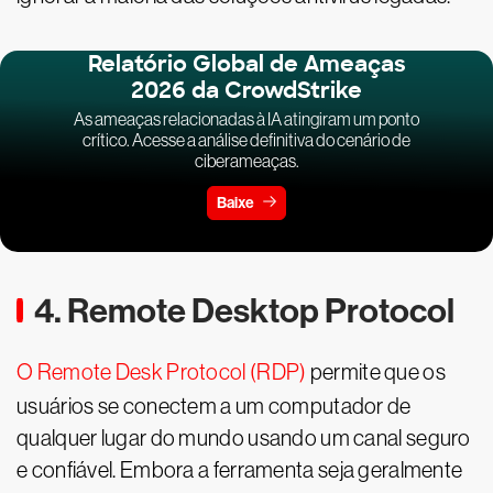
Relatório Global de Ameaças
2026 da CrowdStrike
As ameaças relacionadas à IA atingiram um ponto
crítico. Acesse a análise definitiva do cenário de
ciberameaças.
Baixe
4. Remote Desktop Protocol
O Remote Desk Protocol (RDP)
permite que os
usuários se conectem a um computador de
qualquer lugar do mundo usando um canal seguro
e confiável. Embora a ferramenta seja geralmente