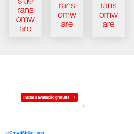
s de
rans
rans
rans
omw
omw
omw
are
are
are
Experimente a CrowdStrike
gratuitamente por 15 dias
Iniciar a avaliação gratuita
Fale conosco
Visualizar preços