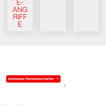
E-
ANG
RIFF
E
Testen Sie CrowdStrike
15 Tage kostenlos
Kostenlose Testversion starten
Kontaktieren Sie uns
Preis anzeigen