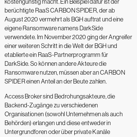
kostengünstig macht. Ein Beispiel dafür ist der
berüchtigte RaaS CARBON SPIDER, der ab
August 2020 vermehrt als BGH auftrat und eine
eigene Ransomware namens DarkSide
verwendete. Im November 2020 ging der Angreifer
einer weiteren Schritt in die Welt der BGH und
etablierte ein RaaS-Partnerprogramm für
DarkSide. So können andere Akteure die
Ransomware nutzen, müssen aber an CARBON
SPIDER einen Anteil an der Beute zahlen.
Access Broker sind Bedrohungsakteure, die
Backend-Zugänge zu verschiedenen
Organisationen (sowohl Unternehmen als auch
Behörden) erlangen und diese entweder in
Untergrundforen oder über private Kanäle