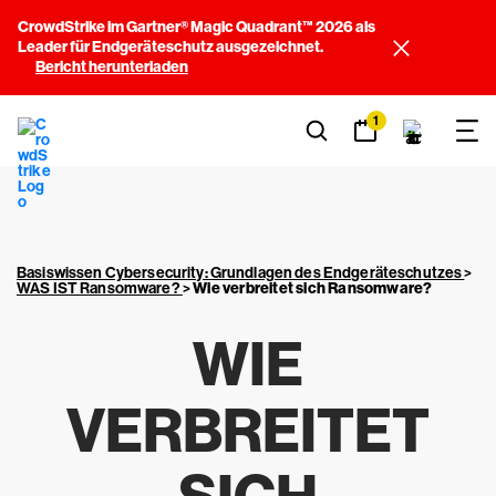
CrowdStrike im Gartner® Magic Quadrant™ 2026 als
Leader für Endgeräteschutz ausgezeichnet.
Bericht herunterladen
1
Basiswissen Cybersecurity: Grundlagen des Endgeräteschutzes
>
WAS IST Ransomware?
>
Wie verbreitet sich Ransomware?
WIE
VERBREITET