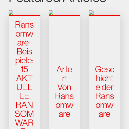
Rans
omw
are-
Beis
piele:
15
Arte
Gesc
AKT
n
hicht
UEL
Von
e der
LE
Rans
Rans
RAN
omw
omw
SOM
are
are
WAR