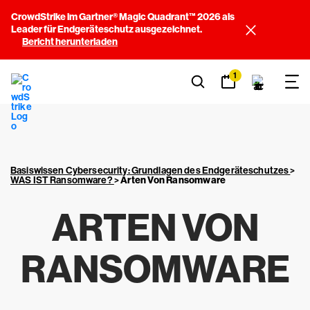
CrowdStrike im Gartner® Magic Quadrant™ 2026 als
Leader für Endgeräteschutz ausgezeichnet.
Bericht herunterladen
1
Basiswissen Cybersecurity: Grundlagen des Endgeräteschutzes
>
WAS IST Ransomware?
>
Arten Von Ransomware
ARTEN VON
RANSOMWARE