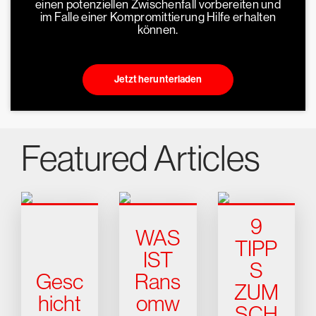
einen potenziellen Zwischenfall vorbereiten und
im Falle einer Kompromittierung Hilfe erhalten
können.
Jetzt herunterladen
Featured Articles
9
WAS
TIPP
IST
S
Gesc
Rans
ZUM
hicht
omw
SCH