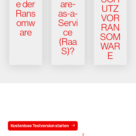
e der
are-
UTZ
Rans
as-a-
VOR
omw
Servi
RAN
are
ce
SOM
(Raa
WAR
S)?
E
Testen Sie CrowdStrike
15 Tage kostenlos
Kostenlose Testversion starten
Kontaktieren Sie uns
Preis anzeigen