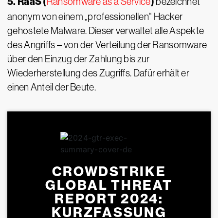
5. RaaS (
)
Ransomware as a Service
bezeichnet
anonym von einem „professionellen“ Hacker
gehostete Malware. Dieser verwaltet alle Aspekte
des Angriffs – von der Verteilung der Ransomware
über den Einzug der Zahlung bis zur
Wiederherstellung des Zugriffs. Dafür erhält er
einen Anteil der Beute.
CROWDSTRIKE
GLOBAL THREAT
REPORT 2024:
KURZFASSUNG