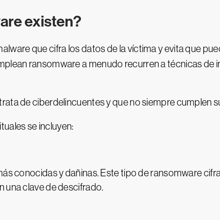
are existen?
alware que cifra los datos de la víctima y evita que pu
mplean ransomware a menudo recurren a técnicas de ing
rata de ciberdelincuentes y que no siempre cumplen su 
uales se incluyen:
más conocidas y dañinas. Este tipo de ransomware cifra
n una clave de descifrado.