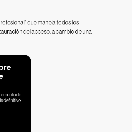
rofesional" que maneja todos los
stauración del acceso, a cambio de una
bre
e
un punto de
s definitivo