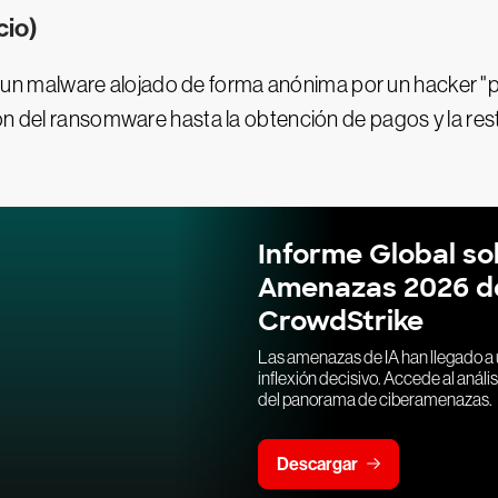
cio)
un malware alojado de forma anónima por un hacker "p
ión del ransomware hasta la obtención de pagos y la re
Informe Global so
Amenazas 2026 d
CrowdStrike
Las amenazas de IA han llegado a 
inflexión decisivo. Accede al análisi
del panorama de ciberamenazas.
Descargar