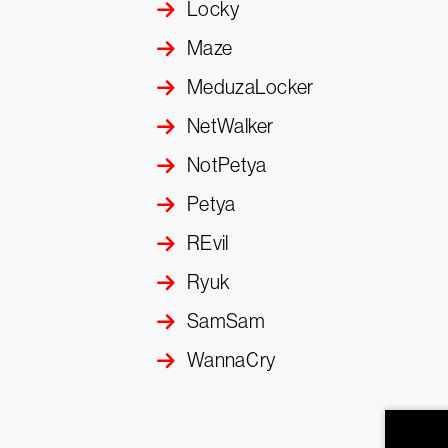
Locky
Maze
MeduzaLocker
NetWalker
NotPetya
Petya
REvil
Ryuk
SamSam
WannaCry