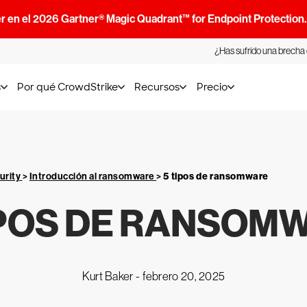
r en el 2026 Gartner® Magic Quadrant™ for Endpoint Protection
¿Has sufrido una brecha
s
Por qué CrowdStrike
Recursos
Precio
urity
>
Introducción al ransomware
>
5 tipos de ransomware
IPOS DE RANSOM
Kurt Baker -
febrero 20, 2025