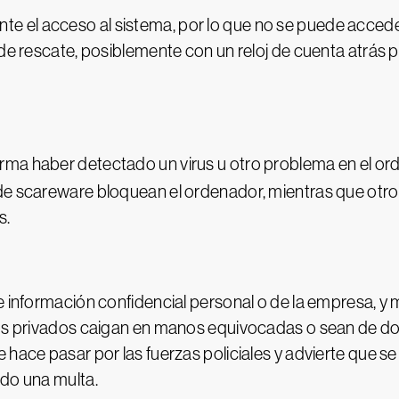
el acceso al sistema, por lo que no se puede acceder 
 de rescate, posiblemente con un reloj de cuenta atrás p
irma haber detectado un virus u otro problema en el or
de scareware bloquean el ordenador, mientras que otro
s.
ne información confidencial personal o de la empresa, 
tos privados caigan en manos equivocadas o sean de dom
hace pasar por las fuerzas policiales y advierte que se 
ndo una multa.