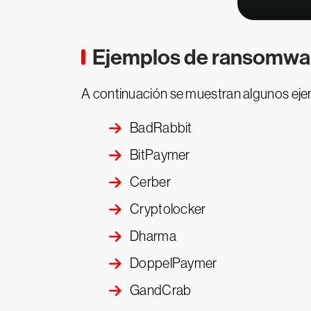
Ejemplos de ransomwa
A continuación se muestran algunos eje
BadRabbit
BitPaymer
Cerber
Cryptolocker
Dharma
DoppelPaymer
GandCrab