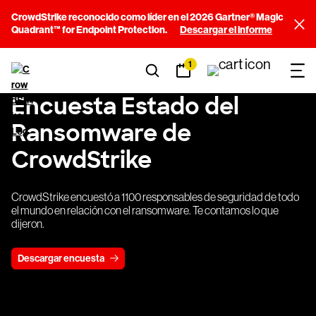
CrowdStrike reconocido como líder en el 2026 Gartner® Magic
Quadrant™ for Endpoint Protection.
Descargar el informe
1
Encuesta Estado del
Ransomware de
CrowdStrike
CrowdStrike encuestó a 1100 responsables de seguridad de todo
el mundo en relación con el ransomware. Te contamos lo que
dijeron.
Descargar encuesta