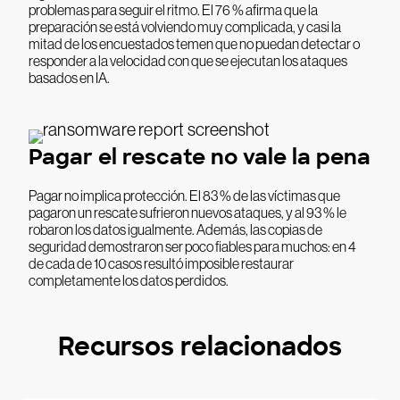
problemas para seguir el ritmo. El 76 % afirma que la
preparación se está volviendo muy complicada, y casi la
mitad de los encuestados temen que no puedan detectar o
responder a la velocidad con que se ejecutan los ataques
basados en IA.
Pagar el rescate no vale la pena
Pagar no implica protección. El 83 % de las víctimas que
pagaron un rescate sufrieron nuevos ataques, y al 93 % le
robaron los datos igualmente. Además, las copias de
seguridad demostraron ser poco fiables para muchos: en 4
de cada de 10 casos resultó imposible restaurar
completamente los datos perdidos.
Recursos relacionados