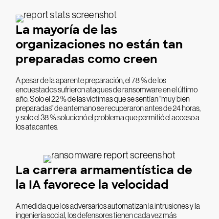
La mayoría de las
organizaciones no están tan
preparadas como creen
A pesar de la aparente preparación, el 78 % de los
encuestados sufrieron ataques de ransomware en el último
año. Solo el 22 % de las víctimas que se sentían "muy bien
preparadas" de antemano se recuperaron antes de 24 horas,
y solo el 38 % solucionó el problema que permitió el acceso a
los atacantes.
La carrera armamentística de
la IA favorece la velocidad
A medida que los adversarios automatizan la intrusiones y la
ingeniería social, los defensores tienen cada vez más