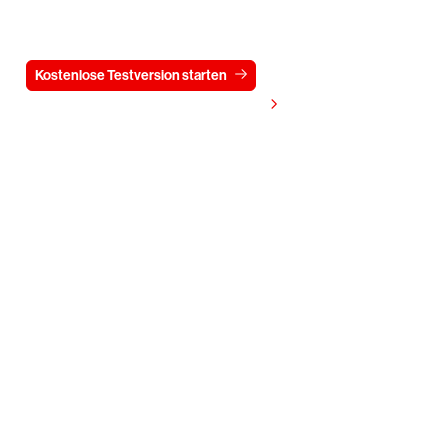
15 Tage kostenlos
Kostenlose Testversion starten
Kontaktieren Sie uns
Preis anzeigen
Überprüfung anfordern
Unternehmen
Partner