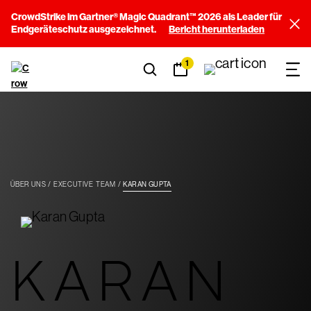
CrowdStrike im Gartner® Magic Quadrant™ 2026 als Leader für
Endgeräteschutz ausgezeichnet.
Bericht herunterladen
1
ÜBER UNS
EXECUTIVE TEAM
KARAN GUPTA
KARAN