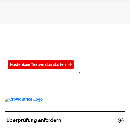
Testen Sie CrowdStrike
15 Tage kostenlos
Kostenlose Testversion starten
Kontaktieren Sie uns
Preis anzeigen
Überprüfung anfordern