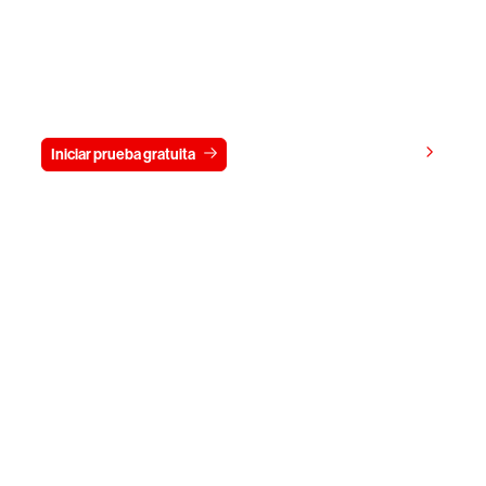
Prueba gratis CrowdStrike durante
15 días
Ver precios
Iniciar prueba gratuita
Contacto
Empezar
Empresa