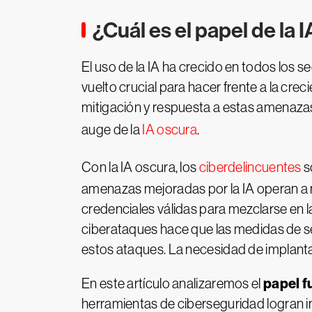
¿Cuál es el papel de la 
El uso de la IA ha crecido en todos los s
vuelto crucial para hacer frente a la cre
mitigación y respuesta a estas amenazas
auge de la
IA oscura
.
Con la IA oscura, los
ciberdelincuentes
s
amenazas mejoradas por la IA operan a 
credenciales válidas para mezclarse en l
ciberataques hace que las medidas de se
estos ataques. La necesidad de implanta
papel f
En este artículo analizaremos el
herramientas de ciberseguridad logran int