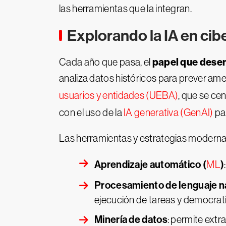
las herramientas que la integran.
Explorando la IA en ci
papel que desem
Cada año que pasa, el
analiza datos históricos para prever ame
usuarios y entidades (UEBA)
, que se ce
con el uso de la
IA generativa (GenAI)
pa
Las herramientas y estrategias modern
Aprendizaje automático (
)
ML
Procesamiento de lenguaje n
ejecución de tareas y democrat
Minería de datos
: permite ext