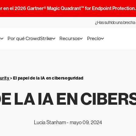
r en el 2026 Gartner® Magic Quadrant™ for Endpoint Protection
¿Has sufrido una brecha
s
Por qué CrowdStrike
Recursos
Precio
urity
>
El papel de la IA en ciberseguridad
DE LA IA EN CIBE
Lucia Stanham -
mayo 09, 2024