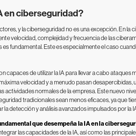
IA en ciberseguridad?
ectores, y la ciberseguridad no es una excepción. En la 
ciente velocidad, complejidad y frecuencia de las ciberam
 es fundamental. Este es especialmente el caso cuando
on capaces de utilizar la IA para llevar a cabo ataques 
máxima velocidad y a menudo pasan desapercibidas, uti
as actividades normales de la empresa. Este nuevo nivel 
guridad tradicionales sean menos eficaces, ya que tiene
r la detección y análisis avanzados impulsados por la 
undamental que desempeña la IA en la cibersegu
egrar las capacidades de la IA, así como las principales