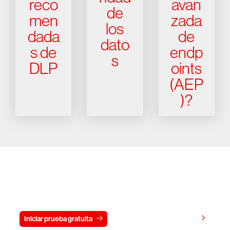
reco
avan
de
men
zada
los
dada
de
dato
s de
endp
s
DLP
oints
(AEP
)?
Prueba gratis CrowdStrike durante
15 días
Ver precios
Iniciar prueba gratuita
Contacto