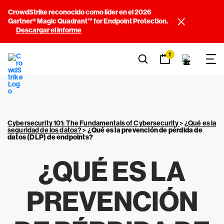
CrowdStrike reconocido como líder en el 2026
Gartner® Magic Quadrant™ for Endpoint Protection.
Descargar el informe
1
Cybersecurity 101: The Fundamentals of Cybersecurity
>
¿Qué es la
seguridad de los datos?
>
¿Qué es la prevención de pérdida de
datos (DLP) de endpoints?
¿QUÉ ES LA
PREVENCIÓN