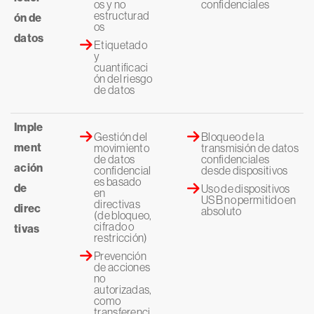
os y no
confidenciales
estructurad
ón de
os
datos
Etiquetado
y
cuantificaci
ón del riesgo
de datos
Imple
Gestión del
Bloqueo de la
ment
movimiento
transmisión de datos
de datos
confidenciales
ación
confidencial
desde dispositivos
es basado
de
Uso de dispositivos
en
USB no permitido en
directivas
direc
absoluto
(de bloqueo,
cifrado o
tivas
restricción)
Prevención
de acciones
no
autorizadas,
como
transferenci