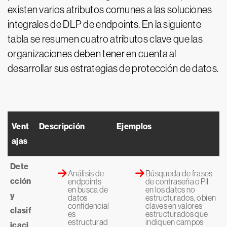
existen varios atributos comunes a las soluciones
integrales de DLP de endpoints. En la siguiente
tabla se resumen cuatro atributos clave que las
organizaciones deben tener en cuenta al
desarrollar sus estrategias de protección de datos.
Vent
Descripción
Ejemplos
ajas
Dete
Análisis de
Búsqueda de frases
cción
endpoints
de contraseña o PII
en busca de
en los datos no
y
datos
estructurados, o bien
confidencial
claves en valores
clasif
es
estructurados que
estructurad
indiquen campos
icaci