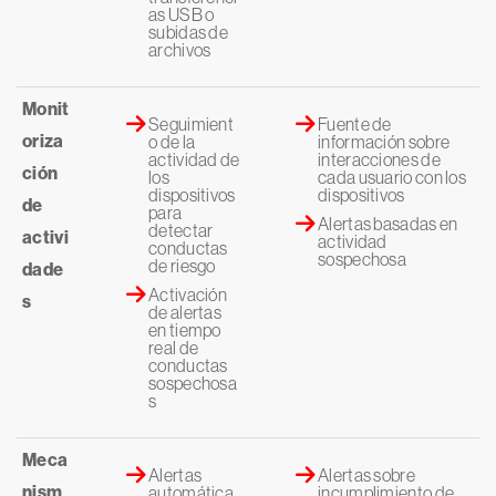
as USB o
subidas de
archivos
Monit
Seguimient
Fuente de
oriza
o de la
información sobre
actividad de
interacciones de
ción
los
cada usuario con los
dispositivos
dispositivos
de
para
Alertas basadas en
detectar
activi
actividad
conductas
sospechosa
de riesgo
dade
Activación
s
de alertas
en tiempo
real de
conductas
sospechosa
s
Meca
Alertas
Alertas sobre
nism
automática
incumplimiento de