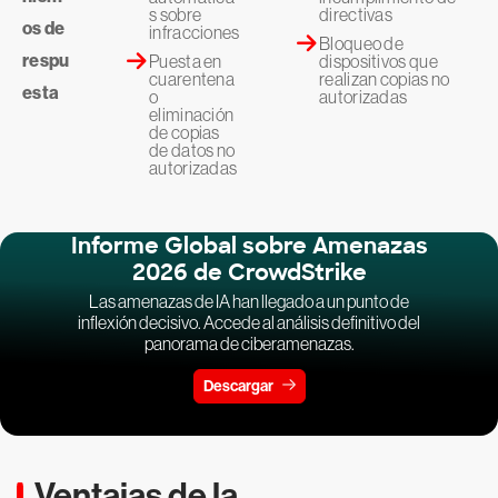
s sobre
directivas
os de
infracciones
Bloqueo de
respu
Puesta en
dispositivos que
cuarentena
realizan copias no
esta
o
autorizadas
eliminación
de copias
de datos no
autorizadas
Informe Global sobre Amenazas
2026 de CrowdStrike
Las amenazas de IA han llegado a un punto de
inflexión decisivo. Accede al análisis definitivo del
panorama de ciberamenazas.
Descargar
Ventajas de la