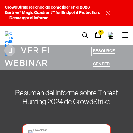
CrowdStrike reconocido como líder en el 2026
Gartner® Magic Quadrant™ for Endpoint Protection.
Descargar el informe
1
VER EL
|
RESOURCE
WEBINAR
CENTER
Resumen del Informe sobre Threat
Hunting 2024 de CrowdStrike