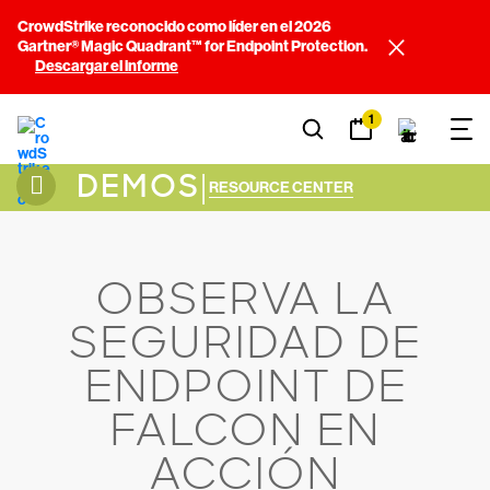
CrowdStrike reconocido como líder en el 2026
Gartner® Magic Quadrant™ for Endpoint Protection.
Descargar el informe
1
DEMOS
|
RESOURCE CENTER
OBSERVA LA
SEGURIDAD DE
ENDPOINT DE
FALCON EN
ACCIÓN