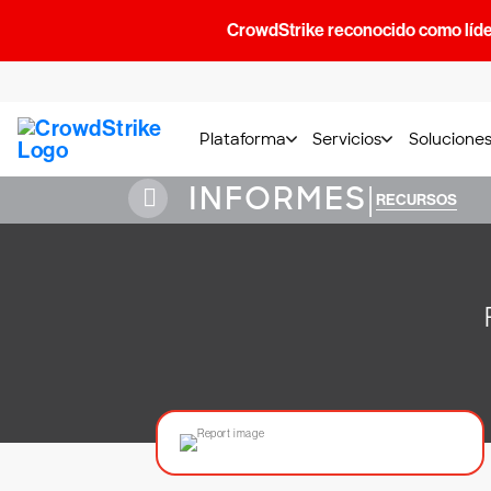
CrowdStrike reconocido como líde
Plataforma
Servicios
Solucione
INFORMES
|
RECURSOS