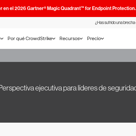
r en el 2026 Gartner® Magic Quadrant™ for Endpoint Protection
¿Has sufrido una brecha
s
Por qué CrowdStrike
Recursos
Precio
Perspectiva ejecutiva para líderes de segurida