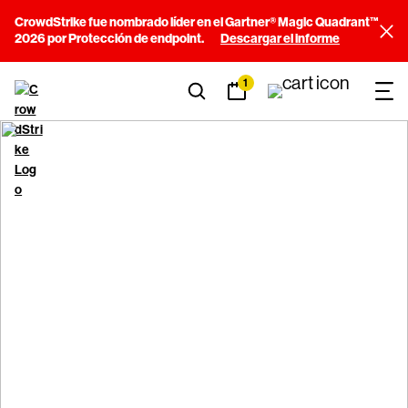
CrowdStrike fue nombrado líder en el Gartner® Magic Quadrant™
2026 por Protección de endpoint.
Descargar el informe
1
Anuncios de CrowdStrike
¿Cómo compartimos nuestra misión y mensaje con el
mundo? Echa un vistazo.