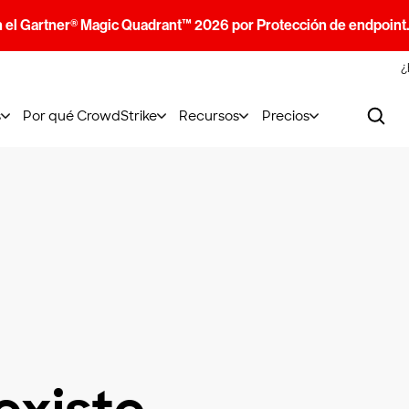
n el Gartner® Magic Quadrant™ 2026 por Protección de endpoint
¿
s
Por qué CrowdStrike
Recursos
Precios