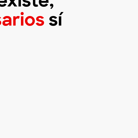
existe,
arios
sí