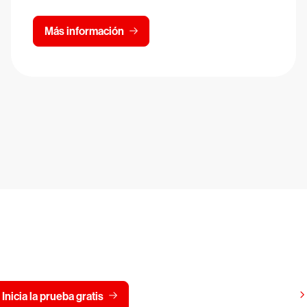
Más información
CrowdStrike gratis durante
Ver precios
Inicia la prueba gratis
Contáctanos