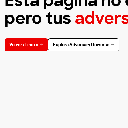
Esta página no 
pero tus
advers
Volver al inicio
Explora Adversary Universe