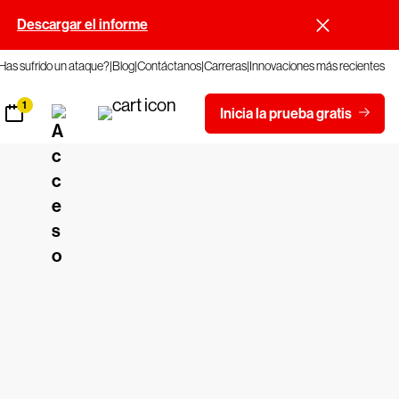
.
Descargar el informe
Has sufrido un ataque?
Blog
Contáctanos
Carreras
Innovaciones más recientes
1
Inicia la prueba gratis