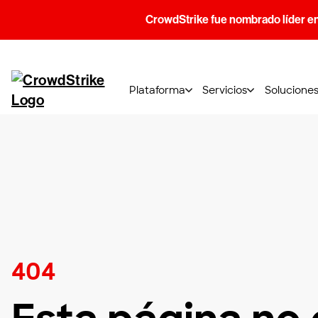
CrowdStrike fue nombrado líder e
Plataforma
Servicios
Solucione
404