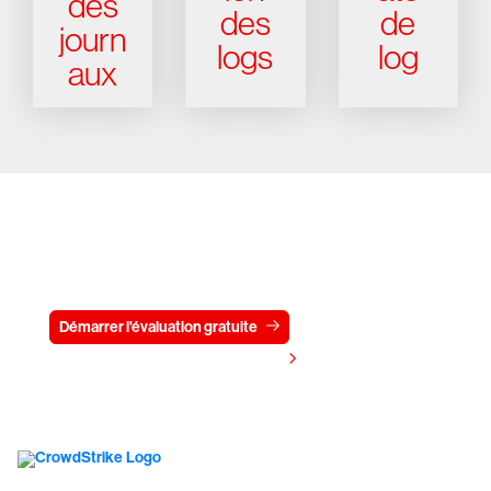
des
des
de
journ
logs
log
aux
Essayez CrowdStrike gratuitement
pendant 15 jours
Démarrer l'évaluation gratuite
Contactez-nous
Voir les tarifs