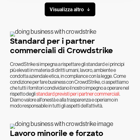
Visualizza altro
Standard per i partner
commerciali di Crowdstrike
CrowdStrike si impegna a rispettare gli standard e i principi
più elevati in materia di diritti umani, lavoro, ambiente e
condotta aziendale etica, in compliance con la legge. Come
condizione per fare business con CrowdStrike, ci aspettiamo
che tutti i fornitori condividano il nostro impegno a operare nel
rispetto degli
standard previsti per i partner commerciali
.
Diamo valore all'onestà e alla trasparenza e operiamo in
modo responsabile in tutti gli aspetti dell'attività.
Lavoro minorile e forzato