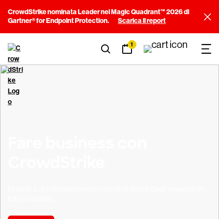
CrowdStrike nominata Leader nel Magic Quadrant™ 2026 di
Gartner® for Endpoint Protection.
Scarica il report
1
Fare business con
CrowdStrike
Unisciti a noi nel mantenere i clienti al sicuro dagli avversari in
tutto il mondo.