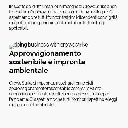
Il rispetto dei diritti umani è un impegno di CrowdStrike e non
tolleriamo né approviamo alcuna forma di lavoro illegale. Ci
aspettiamo che tutti i fornitori trattino i dipendenti con dignità
e rispetto e che operino in conformità con tutte le leggi
applicabili.
Approvvigionamento
sostenibile e impronta
ambientale
CrowdStrike si impegna a rispettare i principi di
approvvigionamento responsabile per creare valore
economico per i nostri clienti e benessere sostenibile per
l'ambiente. Ci aspettiamo che tutti i fornitori rispettino le leggi
e i regolamenti ambientali.