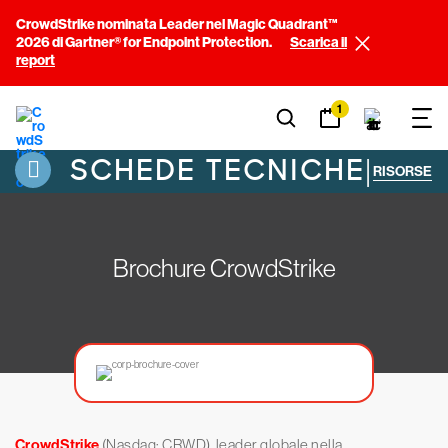
CrowdStrike nominata Leader nel Magic Quadrant™
2026 di Gartner® for Endpoint Protection.
Scarica il
report
1
SCHEDE TECNICHE
|
RISORSE
Brochure CrowdStrike
CrowdStrike
(Nasdaq: CRWD), leader globale nella