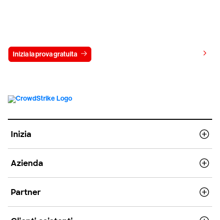
Prova gratis CrowdStrike per 15 giorni
Visualizza i prezzi
Inizia la prova gratuita
Contattaci
Inizia
Azienda
Partner