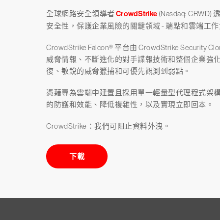
全球網路安全領導者
CrowdStrike
(Nasdaq: C
安全性，保護企業風險的關鍵領域 - 端點和雲端工
CrowdStrike Falcon® 平台由 CrowdStrike Se
威脅情報、不斷進化的對手諜報技術和整個企業強
復、敏銳的威脅獵捕和可優先觀測到弱點。
憑藉專為雲端中建置且採用單一輕量型代理程式架構，
的防護和效能、降低複雜性，以及實現立即回本。
CrowdStrike：我們可阻止資料外洩。
下載