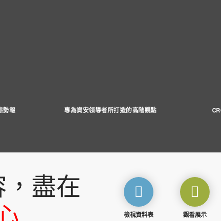
脅態勢報
專為資安領導者所打造的高階觀點
C
容，盡在
心
檢視資料表
觀看展示