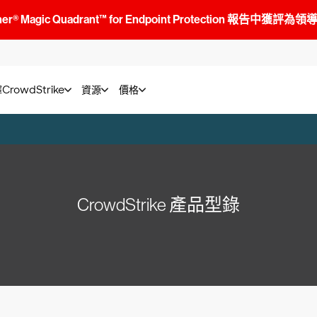
tner® Magic Quadrant™ for Endpoint Protection 報告中獲評為
rowdStrike
資源
價格
CrowdStrike 產品型錄