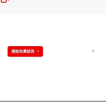
免費試用 CrowdStrike 15 天
檢視價格
開始免費試用
連絡我們