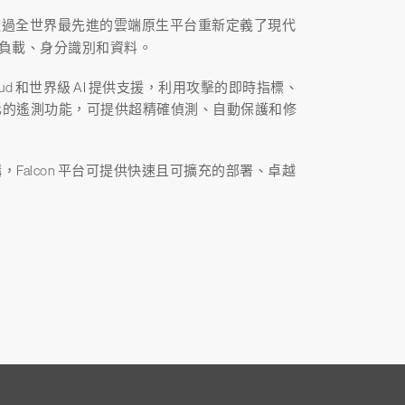
RWD) 透過全世界最先進的雲端原生平台重新定義了現代
作負載、身分識別和資料。
curity Cloud 和世界級 AI 提供支援，利用攻擊的即時指標、
化的遙測功能，可提供超精確偵測、自動保護和修
Falcon 平台可提供快速且可擴充的部署、卓越