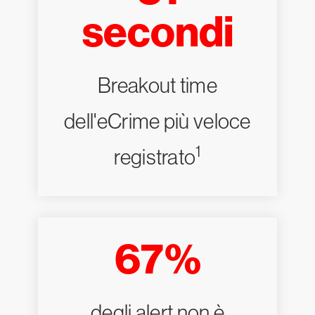
secondi
Breakout time
dell'eCrime più veloce
1
registrato
67%
degli alert non è