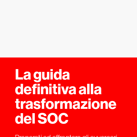
La guida
definitiva alla
trasformazione
del SOC