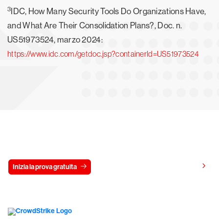
3
IDC, How Many Security Tools Do Organizations Have,
and What Are Their Consolidation Plans?, Doc. n.
US51973524, marzo 2024:
https://www.idc.com/getdoc.jsp?containerId=US51973524
Prova gratis CrowdStrike per 15 giorni
Visualizza i prezzi
Inizia la prova gratuita
Contattaci