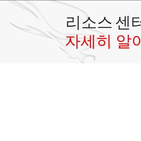
리소스 센
자세히 알
15일