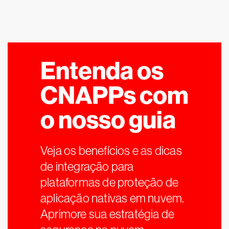
Entenda os
CNAPPs com
o nosso guia
Veja os benefícios e as dicas
de integração para
plataformas de proteção de
aplicação nativas em nuvem.
Aprimore sua estratégia de