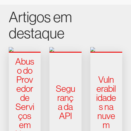
Artigos em
destaque
Abus
o do
Prov
Vuln
edor
Segu
erabil
de
ranç
idade
Servi
a da
s na
ços
API
nuve
em
m