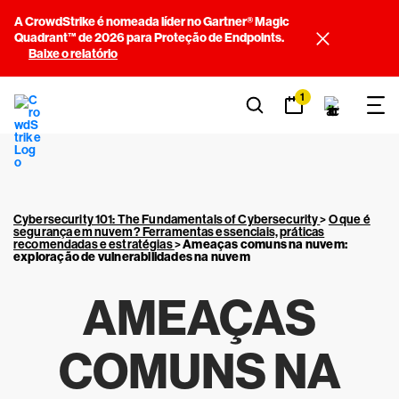
A CrowdStrike é nomeada líder no Gartner® Magic
Quadrant™ de 2026 para Proteção de Endpoints.
Baixe o relatório
1
Cybersecurity 101: The Fundamentals of Cybersecurity
>
O que é
segurança em nuvem? Ferramentas essenciais, práticas
recomendadas e estratégias
>
Ameaças comuns na nuvem:
exploração de vulnerabilidades na nuvem
AMEAÇAS
COMUNS NA