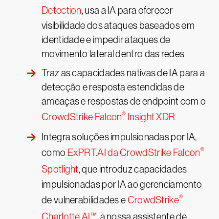
Detection
, usa a IA para oferecer
visibilidade dos ataques baseados em
identidade e impedir ataques de
movimento lateral dentro das redes
Traz as capacidades nativas de IA para a
detecção e resposta estendidas de
ameaças e respostas de endpoint com o
®
CrowdStrike Falcon
Insight XDR
Integra soluções impulsionadas por IA,
®
como
ExPRT.AI da CrowdStrike Falcon
Spotlight
, que introduz capacidades
impulsionadas por IA ao gerenciamento
®
de vulnerabilidades e
CrowdStrike
Charlotte AI™
, a nossa assistente de