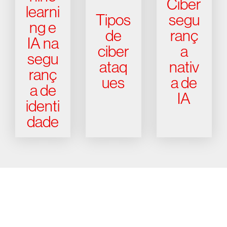
Ciber
learni
Tipos
segu
ng e
de
ranç
IA na
ciber
a
segu
ataq
nativ
ranç
ues
a de
a de
IA
identi
dade
Experimente a CrowdStrike
gratuitamente por 15 dias