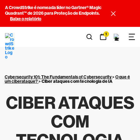
A CrowdStrike é nomeada líder no Gartner® Magic
Quadrant™ de 2026 para Proteção de Endpoints.
Baixe o relatório
1
Cybersecurity 101: The Fundamentals of Cybersecurity
>
O que é
um ciberataque?
>
Ciber ataques com tecnologia de IA
CIBER ATAQUES
COM