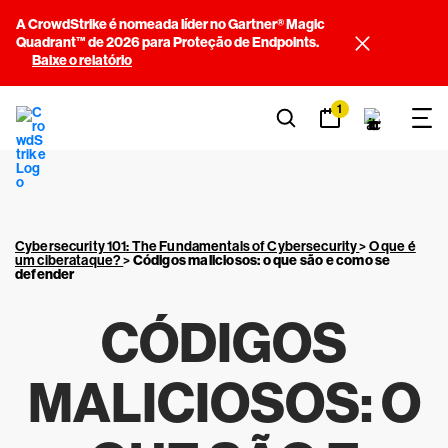
A CrowdStrike é nomeada líder no Gartner® Magic
Quadrant™ de 2026 para Proteção de Endpoints.
Baixe o relatório
1
Cybersecurity 101: The Fundamentals of Cybersecurity
>
O que é
um ciberataque?
>
Códigos maliciosos: o que são e como se
defender
CÓDIGOS
MALICIOSOS: O