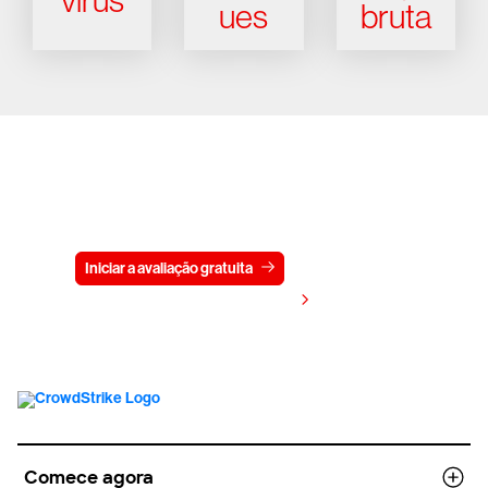
vírus
ues
bruta
Experimente a CrowdStrike
gratuitamente por 15 dias
Iniciar a avaliação gratuita
Fale conosco
Visualizar preços
Comece agora