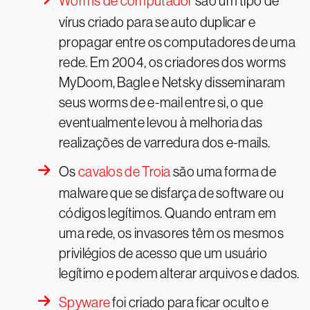
Worms de computador
são um tipo de
vírus criado para se auto duplicar e
propagar entre os computadores de uma
rede. Em 2004, os criadores dos worms
MyDoom, Bagle e Netsky disseminaram
seus worms de e-mail entre si, o que
eventualmente levou à melhoria das
realizações de varredura dos e-mails.
Os
cavalos de Troia
são uma forma de
malware que se disfarça de software ou
códigos legítimos. Quando entram em
uma rede, os invasores têm os mesmos
privilégios de acesso que um usuário
legítimo e podem alterar arquivos e dados.
Spyware
foi criado para ficar oculto e