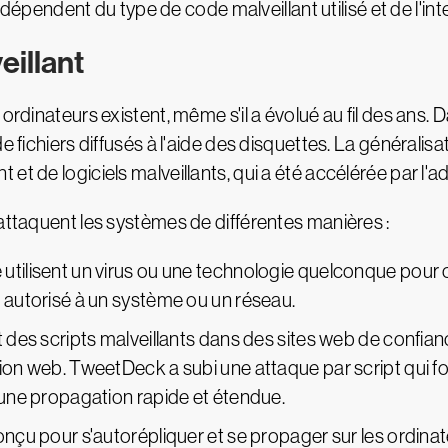
endent du type de code malveillant utilisé et de l'int
illant
ordinateurs existent, même s'il a évolué au fil des ans. 
e fichiers diffusés à l'aide des disquettes. La généralis
et de logiciels malveillants, qui a été accélérée par l'
 attaquent les systèmes de différentes manières :
utilisent un virus ou une technologie quelconque pour
n autorisé à un système ou un réseau.
t des scripts malveillants dans des sites web de confi
tion web. TweetDeck a subi une attaque par script qui f
 une propagation rapide et étendue.
onçu pour s'autorépliquer et se propager sur les ordina