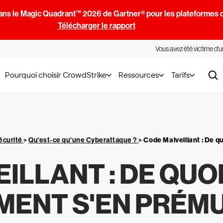
ans le Magic Quadrant™ 2026 de Gartner® pour les plateformes d
Télécharger le rapport
Vous avez été victime d'
Pourquoi choisir CrowdStrike
Ressources
Tarifs
écurité
>
Qu'est-ce qu'une Cyberattaque ?
>
Code Malveillant : De qu
LLANT : DE QUOI 
ENT S'EN PRÉMU