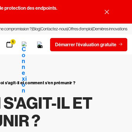
e protection des endpoints.
une compromission ?
Blog
Contactez-nous
Offres d'emploi
Dernières innovations
1
Démarrer l'évaluation gratuite
oi s'agit-il et comment s'en prémunir ?
S'AGIT-IL ET
NIR ?