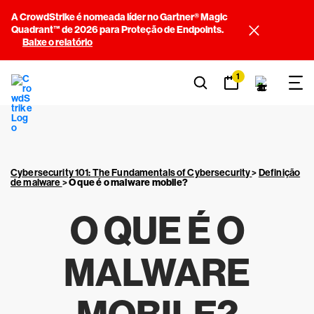
A CrowdStrike é nomeada líder no Gartner® Magic
Quadrant™ de 2026 para Proteção de Endpoints.
Baixe o relatório
1
Cybersecurity 101: The Fundamentals of Cybersecurity
>
Definição
de malware
>
O que é o malware mobile?
O QUE É O
MALWARE