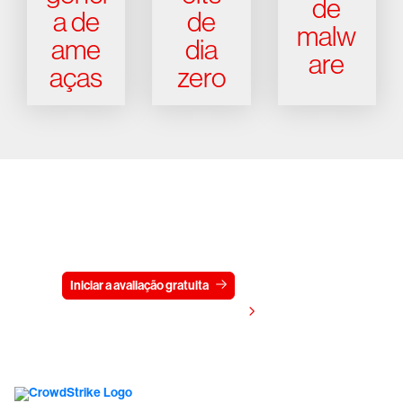
de
a de
de
malw
ame
dia
are
aças
zero
Experimente a CrowdStrike
gratuitamente por 15 dias
Iniciar a avaliação gratuita
Fale conosco
Visualizar preços