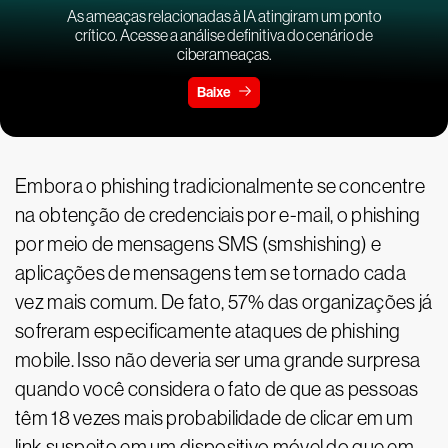
As ameaças relacionadas à IA atingiram um ponto
crítico. Acesse a análise definitiva do cenário de
ciberameaças.
Baixe
Embora o phishing tradicionalmente se concentre
na obtenção de credenciais por e-mail, o phishing
por meio de mensagens SMS (smshishing) e
aplicações de mensagens tem se tornado cada
vez mais comum. De fato, 57% das organizações já
sofreram especificamente ataques de phishing
mobile. Isso não deveria ser uma grande surpresa
quando você considera o fato de que as pessoas
têm 18 vezes mais probabilidade de clicar em um
link suspeito em um dispositivo móvel do que em