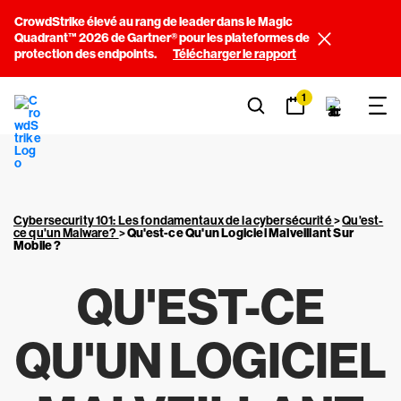
CrowdStrike élevé au rang de leader dans le Magic
Quadrant™ 2026 de Gartner® pour les plateformes de
protection des endpoints.
Télécharger le rapport
1
Cybersecurity 101: Les fondamentaux de la cybersécurité
>
Qu'est-
ce qu'un Malware?
>
Qu'est-ce Qu'un Logiciel Malveillant Sur
Mobile ?
QU'EST-CE
QU'UN LOGICIEL