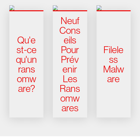
Neuf
Cons
Qu'e
eils
st-ce
Pour
Filele
qu'un
Prév
ss
rans
enir
Malw
omw
Les
are
are?
Rans
omw
ares