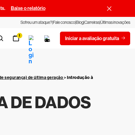
ts.
Baixe o relatório
Sofreu um ataque?
Fale conosco
Blog
Carreiras
Últimas inovações
1
Iniciar a avaliação gratuita
de segurança) de última geração
>
Introdução à
A DE DADOS