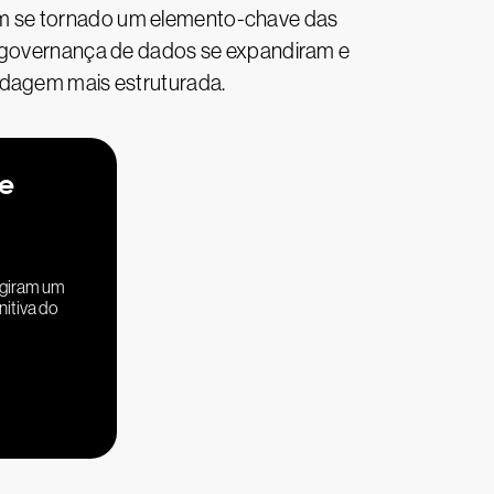
em se tornado um elemento-chave das
de governança de dados se expandiram e
rdagem mais estruturada.
de
ngiram um
nitiva do