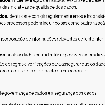
dados
: implementação de indicadores-chave de desemp
a das iniciativas de qualidade dos dados.
ados
: identificar e corrigir regularmente erros e inconsi
sses processos podem incluir coisas como padronizaçã
 incorporação de informações relevantes de fonte inter
.
dos
: analisar dados para identificar possíveis anomalia
ção de regras e verificações para assegurar que os dad
iverem em uso, em movimento ou em repouso.
e governança de dados é a segurança dos dados.