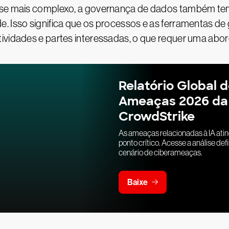
u-se mais complexo, a governança de dados também t
e. Isso significa que os processos e as ferramentas 
tividades e partes interessadas, o que requer uma abo
Relatório Global 
Ameaças 2026 da
CrowdStrike
As ameaças relacionadas à IA ati
ponto crítico. Acesse a análise defi
cenário de ciberameaças.
Baixe