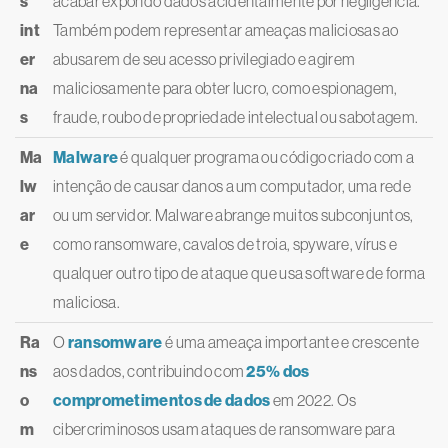
s
acabar expondo dados acidentalmente por negligência.
int
Também podem representar ameaças maliciosas ao
er
abusarem de seu acesso privilegiado e agirem
na
maliciosamente para obter lucro, como espionagem,
s
fraude, roubo de propriedade intelectual ou sabotagem.
Ma
Malware
é qualquer programa ou código criado com a
lw
intenção de causar danos a um computador, uma rede
ar
ou um servidor. Malware abrange muitos subconjuntos,
e
como ransomware, cavalos de troia, spyware, vírus e
qualquer outro tipo de ataque que usa software de forma
maliciosa.
Ra
O
ransomware
é uma ameaça importante e crescente
ns
aos dados, contribuindo com
25% dos
o
comprometimentos de dados
em 2022. Os
m
cibercriminosos usam ataques de ransomware para