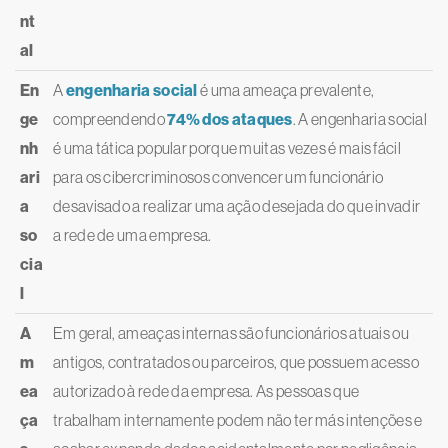
nt
al
En
A
engenharia social
é uma ameaça prevalente,
ge
compreendendo
74% dos ataques
. A engenharia social
nh
é uma tática popular porque muitas vezes é mais fácil
ari
para os cibercriminosos convencer um funcionário
a
desavisado a realizar uma ação desejada do que invadir
so
a rede de uma empresa.
cia
l
A
Em geral, ameaças internas são funcionários atuais ou
m
antigos, contratados ou parceiros, que possuem acesso
ea
autorizado à rede da empresa. As pessoas que
ça
trabalham internamente podem não ter más intenções e