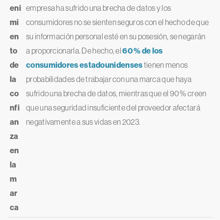
eni
empresa ha sufrido una brecha de datos y los
mi
consumidores no se sienten seguros con el hecho de que
en
su información personal esté en su posesión, se negarán
to
a proporcionarla. De hecho, el
60 % de los
de
consumidores estadounidenses
tienen menos
la
probabilidades de trabajar con una marca que haya
co
sufrido una brecha de datos, mientras que el 90 % creen
nfi
que una seguridad insuficiente del proveedor afectará
an
negativamente a sus vidas en 2023.
za
en
la
m
ar
ca