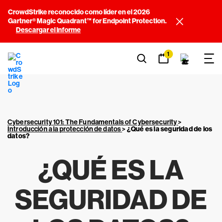
CrowdStrike reconocido como líder en el 2026
Gartner® Magic Quadrant™ for Endpoint Protection.
Descargar el informe
1
Cybersecurity 101: The Fundamentals of Cybersecurity
>
Introducción a la protección de datos
>
¿Qué es la seguridad de los
datos?
¿QUÉ ES LA
SEGURIDAD DE