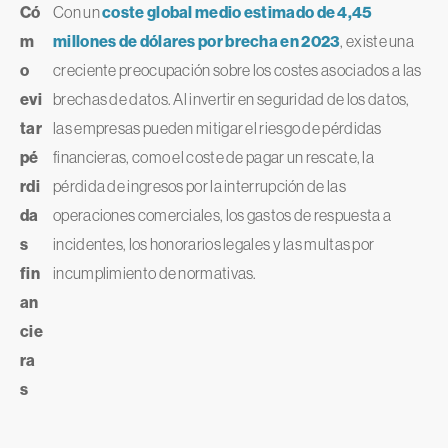
Có
Con un
coste global medio estimado de 4,45
m
millones de dólares por brecha en 2023
, existe una
o
creciente preocupación sobre los costes asociados a las
evi
brechas de datos. Al invertir en seguridad de los datos,
tar
las empresas pueden mitigar el riesgo de pérdidas
pé
financieras, como el coste de pagar un rescate, la
rdi
pérdida de ingresos por la interrupción de las
da
operaciones comerciales, los gastos de respuesta a
s
incidentes, los honorarios legales y las multas por
fin
incumplimiento de normativas.
an
cie
ra
s