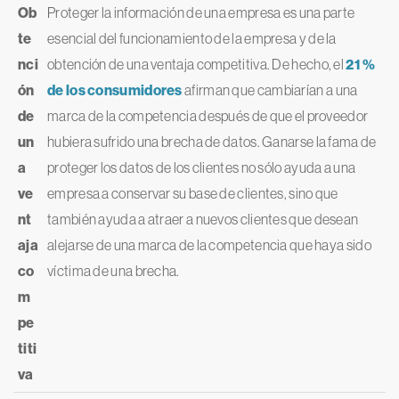
Ob
Proteger la información de una empresa es una parte
te
esencial del funcionamiento de la empresa y de la
nci
obtención de una ventaja competitiva. De hecho, el
21 %
ón
de los consumidores
afirman que cambiarían a una
de
marca de la competencia después de que el proveedor
un
hubiera sufrido una brecha de datos. Ganarse la fama de
a
proteger los datos de los clientes no sólo ayuda a una
ve
empresa a conservar su base de clientes, sino que
nt
también ayuda a atraer a nuevos clientes que desean
aja
alejarse de una marca de la competencia que haya sido
co
víctima de una brecha.
m
pe
titi
va