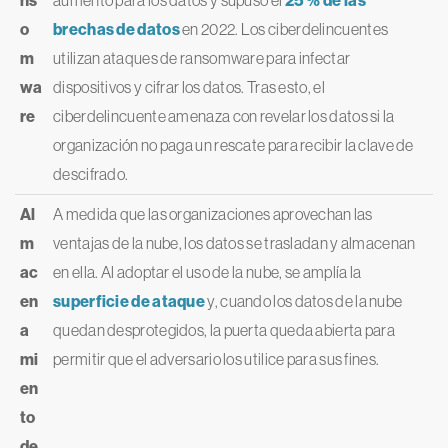
ns
aumento para los datos y supuso el
25 % de las
o
brechas de datos
en 2022. Los ciberdelincuentes
m
utilizan ataques de ransomware para infectar
wa
dispositivos y cifrar los datos. Tras esto, el
re
ciberdelincuente amenaza con revelar los datos si la
organización no paga un rescate para recibir la clave de
descifrado.
Al
A medida que las organizaciones aprovechan las
m
ventajas de la nube, los datos se trasladan y almacenan
ac
en ella. Al adoptar el uso de la nube, se amplía la
en
superficie de ataque
y, cuando los datos de la nube
a
quedan desprotegidos, la puerta queda abierta para
mi
permitir que el adversario los utilice para sus fines.
en
to
de