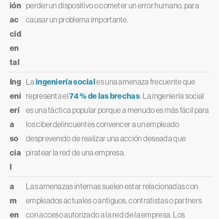
ión
perder un dispositivo o cometer un error humano, para
ac
causar un problema importante.
cid
en
tal
Ing
La
ingeniería social
es una amenaza frecuente que
eni
representa el
74 % de las brechas
. La ingeniería social
erí
es una táctica popular porque a menudo es más fácil para
a
los ciberdelincuentes convencer a un empleado
so
desprevenido de realizar una acción deseada que
cia
piratear la red de una empresa.
l
a
Las amenazas internas suelen estar relacionadas con
m
empleados actuales o antiguos, contratistas o partners
en
con acceso autorizado a la red de la empresa. Los