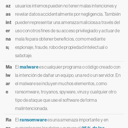
az
usuarios internos pueden no tener malas intenciones y
as
revelar datos accidentalmente por negligencia. También
int
pueden representar una amenaza maliciosa a través del
er
uso con otros fines de su acceso privilegiado y actuar de
na
mala fe para obtener beneficios, como mediante
s;
espionaje, fraude, robo de propiedad intelectual o
sabotaje.
Ma
El
malware
es cualquier programa o código creado con
lw
la intención de dañar un equipo, una red o un servidor. En
ar
el malware se incluyen muchos elementos, como
e
ransomware, troyanos, spyware, virus y cualquier otro
tipo de ataque que use el software de forma
malintencionada.
Ra
El
ransomware
es una amenaza importante y en