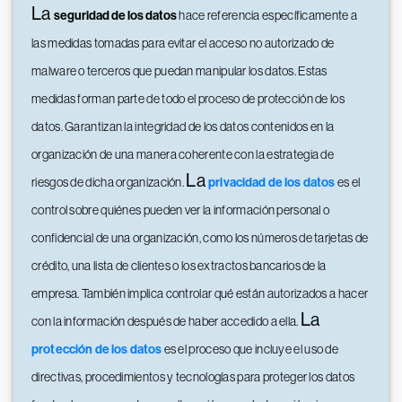
La
seguridad de los datos
hace referencia específicamente a
las medidas tomadas para evitar el acceso no autorizado de
malware o terceros que puedan manipular los datos. Estas
medidas forman parte de todo el proceso de protección de los
datos. Garantizan la integridad de los datos contenidos en la
organización de una manera coherente con la estrategia de
La
riesgos de dicha organización.
privacidad de los datos
es el
control sobre quiénes pueden ver la información personal o
confidencial de una organización, como los números de tarjetas de
crédito, una lista de clientes o los extractos bancarios de la
empresa. También implica controlar qué están autorizados a hacer
La
con la información después de haber accedido a ella.
protección de los datos
es el proceso que incluye el uso de
directivas, procedimientos y tecnologías para proteger los datos