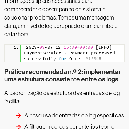
informações típicas necessárias para
compreender o desempenho do sistema e
solucionar problemas. Temos uma mensagem
clara, um nível de log apropriado e um carimbo e
data/hora.
2023-
03
-07T12:
15
:
30
+
00
:
00
[
INFO
]
PaymentService - Payment processed 
successfully 
for
 Order 
#12345
Prática recomendada n.º 2: implementar
uma estrutura consistente entre os logs
A padronização da estrutura das entradas de log
facilita:
A pesquisa de entradas de log específicas
A filtragem de logs por critérios (como