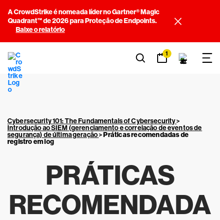
A CrowdStrike é nomeada líder no Gartner® Magic
Quadrant™ de 2026 para Proteção de Endpoints.
Baixe o relatório
1
Cybersecurity 101: The Fundamentals of Cybersecurity
>
Introdução ao SIEM (gerenciamento e correlação de eventos de
segurança) de última geração
>
Práticas recomendadas de
registro em log
PRÁTICAS
RECOMENDADA