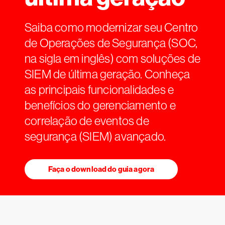
Saiba como modernizar seu Centro
de Operações de Segurança (SOC,
na sigla em inglês) com soluções de
SIEM de última geração. Conheça
as principais funcionalidades e
benefícios do gerenciamento e
correlação de eventos de
segurança (SIEM) avançado.
Faça o download do guia agora