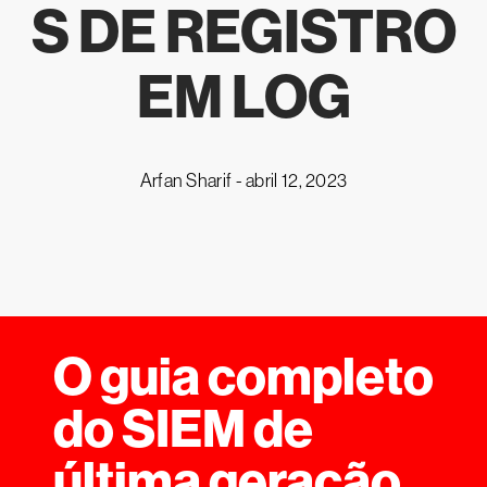
S DE REGISTRO
EM LOG
Arfan Sharif -
abril 12, 2023
O guia completo
do SIEM de
última geração