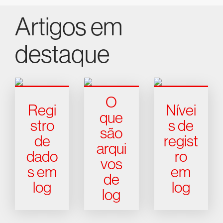
Artigos em
destaque
O
Regi
Nívei
que
stro
s de
são
de
regist
arqui
dado
ro
vos
s em
em
de
log
log
log