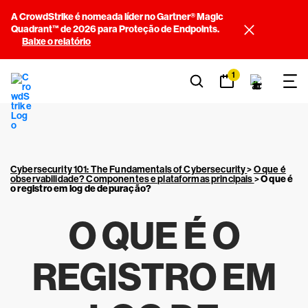
A CrowdStrike é nomeada líder no Gartner® Magic
Quadrant™ de 2026 para Proteção de Endpoints.
Baixe o relatório
1
Cybersecurity 101: The Fundamentals of Cybersecurity
>
O que é
observabilidade? Componentes e plataformas principais
>
O que é
o registro em log de depuração?
O QUE É O
REGISTRO EM