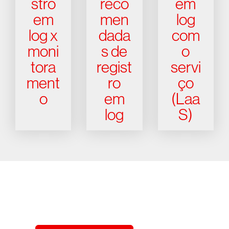
stro
reco
em
em
men
log
log x
dada
com
moni
s de
o
tora
regist
servi
ment
ro
ço
o
em
(Laa
log
S)
Experimente a CrowdStrike
gratuitamente por 15 dias