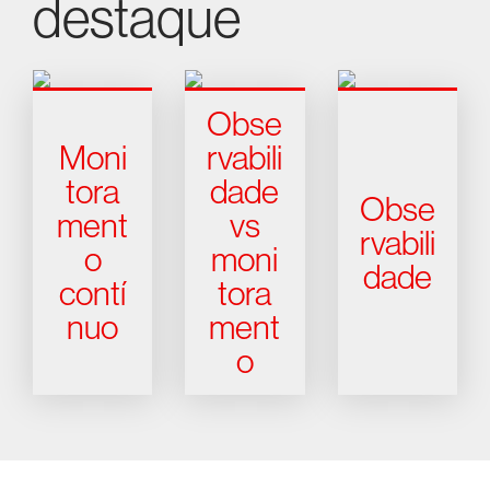
destaque
Obse
Moni
rvabili
tora
dade
Obse
ment
vs
rvabili
o
moni
dade
contí
tora
nuo
ment
o