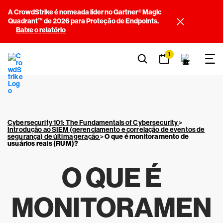
A CrowdStrike é nomeada líder no Gartner® Magic
Quadrant™ de 2026 para Proteção de Endpoints.
Baixe o relatório
1
Cybersecurity 101: The Fundamentals of Cybersecurity
>
Introdução ao SIEM (gerenciamento e correlação de eventos de
segurança) de última geração
>
O que é monitoramento de
usuários reais (RUM)?
O QUE É
MONITORAMEN