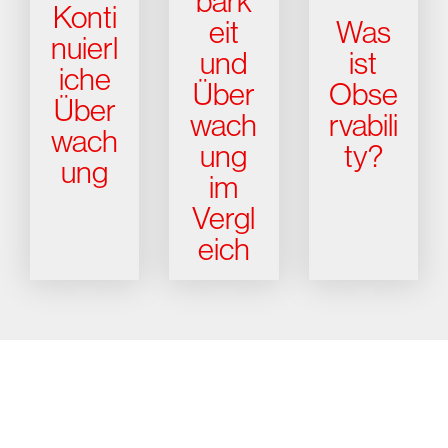
bark
Konti
eit
Was
nuierl
und
ist
iche
Über
Obse
Über
wach
rvabili
wach
ung
ty?
ung
im
Vergl
eich
Testen Sie CrowdStrike
15 Tage kostenlos