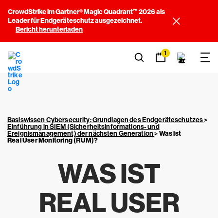
CrowdStrike im Gartner® Magic Quadrant™ 2026 als
Leader für Endgeräteschutz ausgezeichnet.
Bericht herunterladen
1
Basiswissen Cybersecurity: Grundlagen des Endgeräteschutzes
>
Einführung in SIEM (Sicherheitsinformations- und
Ereignismanagement) der nächsten Generation
>
Was ist
Real User Monitoring (RUM)?
WAS IST
REAL USER