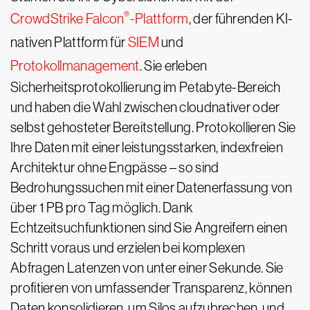
®
CrowdStrike Falcon
-Plattform
, der führenden KI-
nativen Plattform für
SIEM
und
Protokollmanagement
. Sie erleben
Sicherheitsprotokollierung im Petabyte-Bereich
und haben die Wahl zwischen cloudnativer oder
selbst gehosteter Bereitstellung. Protokollieren Sie
Ihre Daten mit einer leistungsstarken, indexfreien
Architektur ohne Engpässe – so sind
Bedrohungssuchen mit einer Datenerfassung von
über 1 PB pro Tag möglich. Dank
Echtzeitsuchfunktionen sind Sie Angreifern einen
Schritt voraus und erzielen bei komplexen
Abfragen Latenzen von unter einer Sekunde. Sie
profitieren von umfassender Transparenz, können
Daten konsolidieren, um Silos aufzubrechen, und