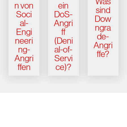
Was
n von
ein
sind
Soci
DoS-
Dow
al-
Angri
ngra
Engi
ff
de-
neeri
(Deni
Angri
ng-
al-of-
ffe?
Angri
Servi
ffen
ce)?
Testen Sie CrowdStrike
15 Tage kostenlos