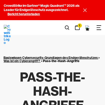
CrowdStrike im Gartner® Magic Quadrant™ 2026 als
Leader für Endgeräteschutz ausgezeichnet.
Bericht herunterladen
1
Basiswissen Cybersecurity: Grundlagen des Endgeräteschutzes
>
Was ist ein Cyberangriff?
>
Pass-the-Hash-Angriffe
PASS-THE-
HASH-