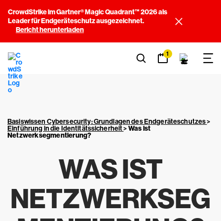
CrowdStrike im Gartner® Magic Quadrant™ 2026 als
Leader für Endgeräteschutz ausgezeichnet.
Bericht herunterladen
1
Basiswissen Cybersecurity: Grundlagen des Endgeräteschutzes
>
Einführung in die Identitätssicherheit
>
Was ist
Netzwerksegmentierung?
WAS IST
NETZWERKSEG