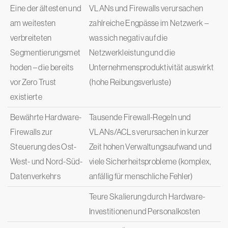
Eine der ältesten und
VLANs und Firewalls verursachen
am weitesten
zahlreiche Engpässe im Netzwerk –
verbreiteten
was sich negativ auf die
Segmentierungsmet
Netzwerkleistung und die
hoden – die bereits
Unternehmensproduktivität auswirkt
vor Zero Trust
(hohe Reibungsverluste)
existierte
Bewährte Hardware-
Tausende Firewall-Regeln und
Firewalls zur
VLANs/ACLs verursachen in kurzer
Steuerung des Ost-
Zeit hohen Verwaltungsaufwand und
West- und Nord-Süd-
viele Sicherheitsprobleme (komplex,
Datenverkehrs
anfällig für menschliche Fehler)
Teure Skalierung durch Hardware-
Investitionen und Personalkosten