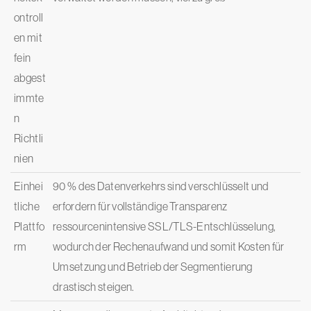
ontroll
en mit
fein
abgest
immte
n
Richtli
nien
Einhei
90 % des Datenverkehrs sind verschlüsselt und
tliche
erfordern für vollständige Transparenz
Plattfo
ressourcenintensive SSL/TLS-Entschlüsselung,
rm
wodurch der Rechenaufwand und somit Kosten für
Umsetzung und Betrieb der Segmentierung
drastisch steigen.