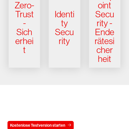
Zero-
oint
Trust
Identi
Secu
-
ty
rity -
Sich
Secu
Ende
erhei
rity
rätesi
t
cher
heit
Testen Sie CrowdStrike
15 Tage kostenlos
Kostenlose Testversion starten
Kontaktieren Sie uns