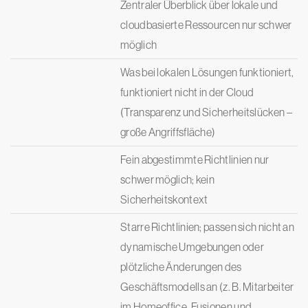
Zentraler Überblick über lokale und
cloudbasierte Ressourcen nur schwer
möglich
Was bei lokalen Lösungen funktioniert,
funktioniert nicht in der Cloud
(Transparenz und Sicherheitslücken –
große Angriffsfläche)
Fein abgestimmte Richtlinien nur
schwer möglich; kein
Sicherheitskontext
Starre Richtlinien; passen sich nicht an
dynamische Umgebungen oder
plötzliche Änderungen des
Geschäftsmodells an (z. B. Mitarbeiter
im Homeoffice, Fusionen und