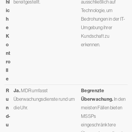
hl
bereitgestellt.
ausschließlich auf
ic
Technologie, um
h
Bedrohungen in der IT-
e
Umgebung ihrer
K
Kundschaft zu
o
erkennen.
nt
ro
ll
e
R
Ja.
MDR umfasst
Begrenzte
u
Überwachungsdienste rund um
Überwachung.
In den
n
die Uhr.
meisten Fällen bieten
d-
MSSPs
u
eingeschränktere