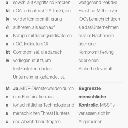
a
sowohl auf Angriffsindikatoren
weitgehend reaktive
kt
(IOA, Indicators Of Attack), die
Funktion. Mithilfe von
iv
vor der Kompromittierung
IOCs benachrichtigen
/r
auftreten, als auch auf
sie das Unternehmen
e
Kompromittierungsindikatoren
erst im Nachhinein
a
(IOC, Indicators Of
über eine
kt
Compromise), die danach
Kompromittierung
iv
vorliegen, stützt, um
oder einen
festzustellen, ob das
Sicherheitsvorfall.
Unternehmen gefährdet ist.
M
Ja.
MDR-Dienste werden durch
Begrenzte
e
eine Kombination aus
menschliche
n
fortschrittlicher Technologie und
Kontrolle.
MSSPs
s
menschlichen Threat Hunters
verlassen sich im
c
und Abwehrbeauftragten
Allgemeinen