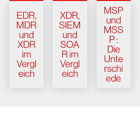
MSP
EDR,
XDR,
und
MDR
SIEM
MSS
und
und
P :
XDR
SOA
Die
im
R im
Unte
Vergl
Vergl
rschi
eich
eich
ede
Testen Sie CrowdStrike
15 Tage kostenlos