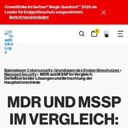
CrowdStrike im Gartner® Magic Quadrant™ 2026 als
Leader für Endgeräteschutz ausgezeichnet.
Bericht herunterladen
1
Basiswissen Cybersecurity: Grundlagen des Endgeräteschutzes
>
Managed Security
>
MDR und MSSP im Vergleich
:
Definition beider Lösungen und Betrachtung der
Hauptunterschiede
MDR UND MSSP
IM VERGLEICH
: