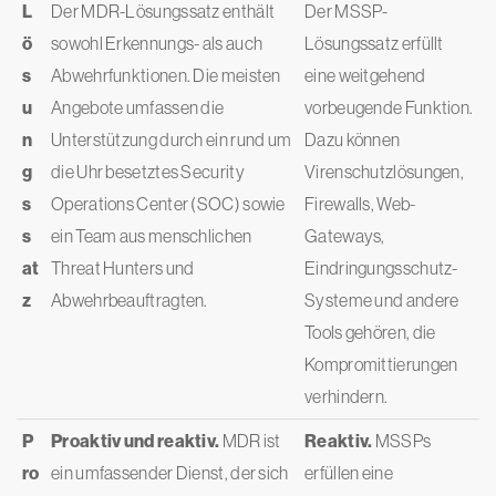
L
Der MDR-Lösungssatz enthält
Der MSSP-
ö
sowohl Erkennungs- als auch
Lösungssatz erfüllt
s
Abwehrfunktionen. Die meisten
eine weitgehend
u
Angebote umfassen die
vorbeugende Funktion.
n
Unterstützung durch ein rund um
Dazu können
g
die Uhr besetztes Security
Virenschutzlösungen,
s
Operations Center (SOC) sowie
Firewalls, Web-
s
ein Team aus menschlichen
Gateways,
at
Threat Hunters und
Eindringungsschutz-
z
Abwehrbeauftragten.
Systeme und andere
Tools gehören, die
Kompromittierungen
verhindern.
P
Proaktiv und reaktiv.
MDR ist
Reaktiv.
MSSPs
ro
ein umfassender Dienst, der sich
erfüllen eine