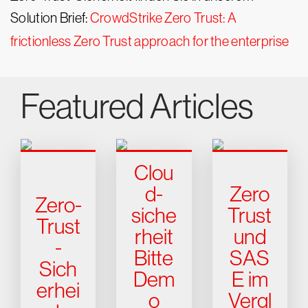
Solution Brief:
CrowdStrike Zero Trust: A
frictionless Zero Trust approach for the enterprise
Featured Articles
Clou
d-
Zero
Zero-
siche
Trust
Trust
rheit
und
-
Bitte
SAS
Sich
Dem
E im
erhei
o
Vergl