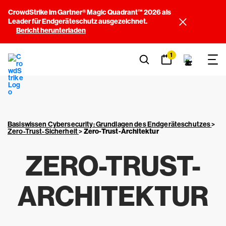
CrowdStrike im Gartner® Magic Quadrant™ 2026 als
Leader für Endgeräteschutz ausgezeichnet.
Bericht herunterladen
1
Basiswissen Cybersecurity: Grundlagen des Endgeräteschutzes
>
Zero-Trust-Sicherheit
>
Zero-Trust-Architektur
ZERO-TRUST-
ARCHITEKTUR