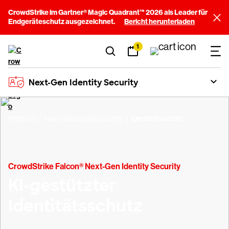
CrowdStrike im Gartner® Magic Quadrant™ 2026 als Leader für
Endgeräteschutz ausgezeichnet.
Bericht herunterladen
1
Next-Gen Identity Security
Plattform
Next-Gen Identity Security
Identitätsschutz
CrowdStrike Falcon® Next-Gen Identity Security
KI-gestützter
Identitätsschutz