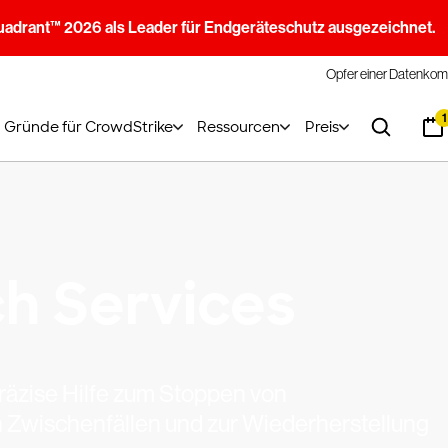
uadrant™ 2026 als Leader für Endgeräteschutz ausgezeichnet.
Opfer einer Datenkom
1
Gründe für CrowdStrike
Ressourcen
Preis
ch Services
präzise Hilfe zum Stoppen von
 Zwischenfällen und zur Wiederherstellung