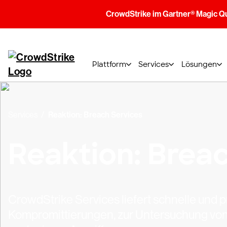
CrowdStrike im Gartner® Magic Q
Plattform
Services
Lösungen
Services
Reaktion: Breach Services
Reaktion: Brea
CrowdStrike Services liefert schnelle und 
Kompromittierungen, zur Untersuchung von