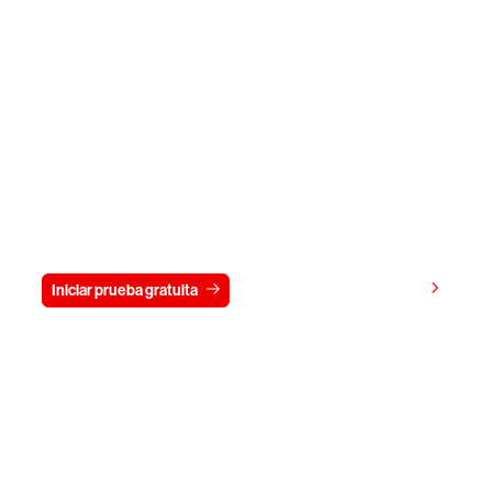
Prueba gratis CrowdStrike durante
15 días
Ver precios
Iniciar prueba gratuita
Contacto