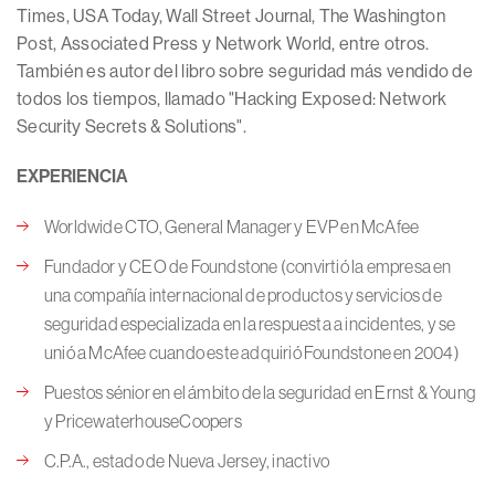
Times, USA Today, Wall Street Journal, The Washington
Post, Associated Press y Network World, entre otros.
También es autor del libro sobre seguridad más vendido de
todos los tiempos, llamado "Hacking Exposed: Network
Security Secrets & Solutions".
EXPERIENCIA
Worldwide CTO, General Manager y EVP en McAfee
Fundador y CEO de Foundstone (convirtió la empresa en
una compañía internacional de productos y servicios de
seguridad especializada en la respuesta a incidentes, y se
unió a McAfee cuando este adquirió Foundstone en 2004)
Puestos sénior en el ámbito de la seguridad en Ernst & Young
y PricewaterhouseCoopers
C.P.A., estado de Nueva Jersey, inactivo