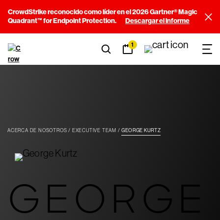
CrowdStrike reconocido como líder en el 2026 Gartner® Magic
Quadrant™ for Endpoint Protection.
Descargar el informe
1
ACERCA DE NOSOTROS
EXECUTIVE TEAM
GEORGE KURTZ
GEORGE