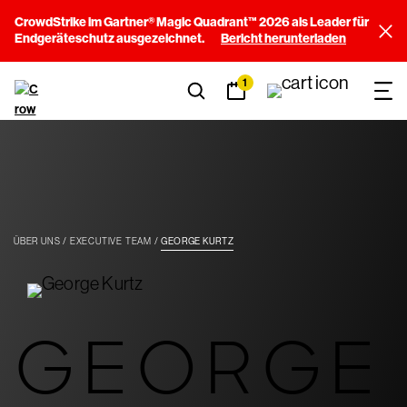
CrowdStrike im Gartner® Magic Quadrant™ 2026 als Leader für
Endgeräteschutz ausgezeichnet.
Bericht herunterladen
1
ÜBER UNS
EXECUTIVE TEAM
GEORGE KURTZ
GEORGE