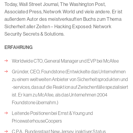
Today, Wall Street Journal, The Washington Post,
Associated Press, Network World und viele andere. Er ist
außerdem Autor des meistverkauften Buchs zum Thema
Sicherheit aller Zeiten – Hacking Exposed: Network
Security Secrets & Solutions.
ERFAHRUNG
Worldwide CTO, General Manager und EVP bei McAfee
Gründer, CEO, Foundstone (Entwickelte das Unternehmen
zu einem weltweiten Anbieter von Sicherheitsprodukten und
-services, das auf die Reaktion auf Zwischenfälle spezialisiert
ist. Er kam zu McAfee, als das Unternehmen 2004
Foundstone übernahm.)
Leitende Positionen bei Ernst & Young und
PricewaterhouseCoopers
C.P.A., Bundesstaat New Jersey, inaktiver Status