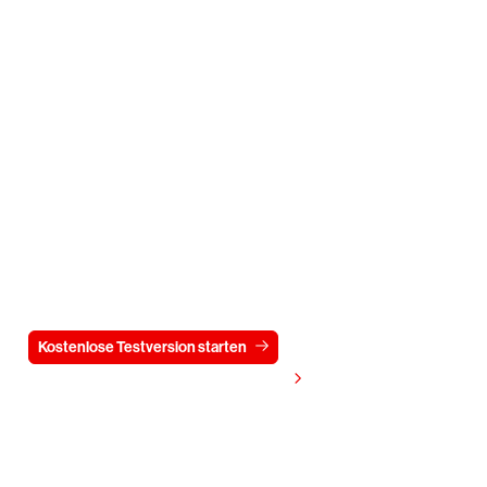
Testen Sie CrowdStrike
15 Tage kostenlos
Kostenlose Testversion starten
Kontaktieren Sie uns
Preis anzeigen