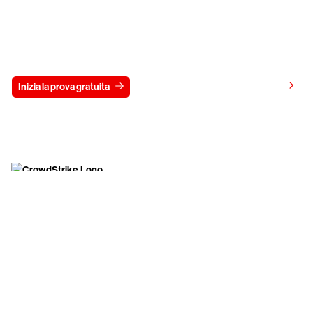
Prova gratis CrowdStrike per 15 giorni
Visualizza i prezzi
Inizia la prova gratuita
Contattaci
Inizia
Azienda
Partner