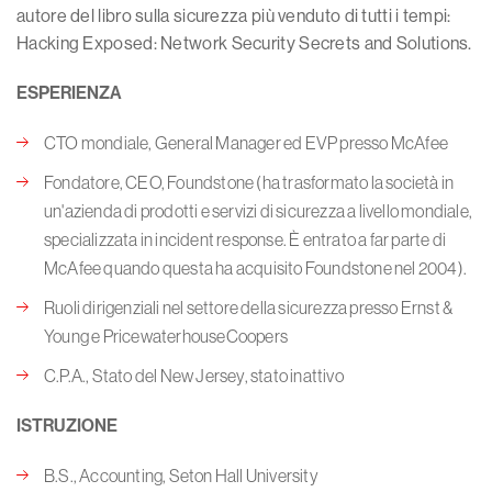
autore del libro sulla sicurezza più venduto di tutti i tempi:
Hacking Exposed: Network Security Secrets and Solutions.
ESPERIENZA
CTO mondiale, General Manager ed EVP presso McAfee
Fondatore, CEO, Foundstone (ha trasformato la società in
un'azienda di prodotti e servizi di sicurezza a livello mondiale,
specializzata in incident response. È entrato a far parte di
McAfee quando questa ha acquisito Foundstone nel 2004).
Ruoli dirigenziali nel settore della sicurezza presso Ernst &
Young e PricewaterhouseCoopers
C.P.A., Stato del New Jersey, stato inattivo
ISTRUZIONE
B.S., Accounting, Seton Hall University