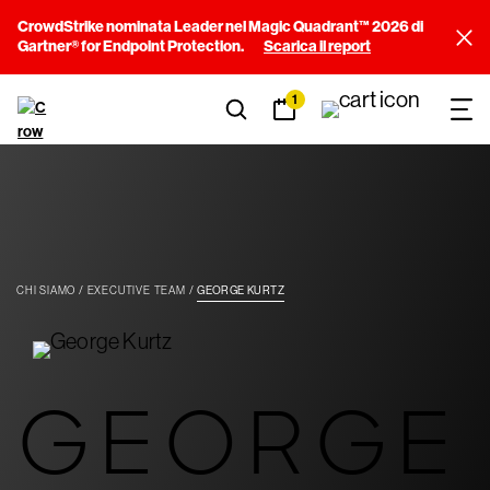
CrowdStrike nominata Leader nel Magic Quadrant™ 2026 di
Gartner® for Endpoint Protection.
Scarica il report
1
CHI SIAMO
EXECUTIVE TEAM
GEORGE KURTZ
GEORGE